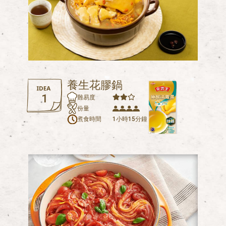
養生花膠鍋
1
難易度
份量
煮食時間
1小時
15分鐘