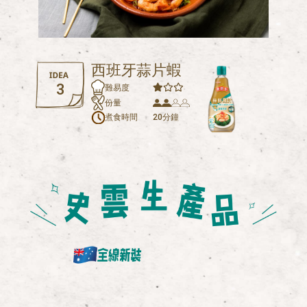
西班牙蒜片蝦
3
難易度
份量
煮食時間
20分鐘