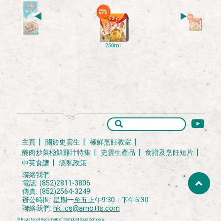
250ml
主頁
關於史雲生
極鮮烹飪教室
醃肉炒菜極鮮雞汁特集
史雲生產品
食譜及烹飪短片
中英食譜
隱私政策
聯絡我們
電話: (852)2811-3806
傳真: (852)2564-3249
辦公時間: 星期一至五上午9:30 - 下午5:30
聯絡我們:
hk_cs@arnotts.com
® Registered trademark of Campbell Soup Company