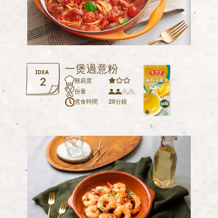
一煲過意粉
2
難易度
份量
煮食時間
20分鐘