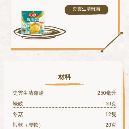
史雲生清雞湯
材料
史雲生清雞湯
250毫升
蠔豉
150克
冬菇
12隻
蝦乾（浸軟）
20克