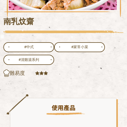
南乳炆齋
#中式
#家常小菜
#清雞湯系列
難易度