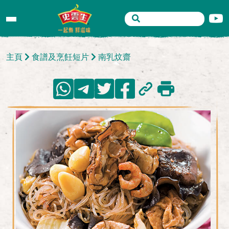
主頁
食譜及烹飪短片
南乳炆齋