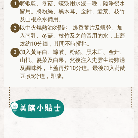
將蝦乾、冬菇、蠔豉用水浸一晚，隔淨後水
1
留用。將粉絲、黑木耳、金針、髮菜、枝竹
及山根汆水備用。
以中火燒熱油3湯匙，爆香薑片及蝦乾。加
2
入南乳、冬菇、枝竹及之前留用的水，上蓋
炆約10分鐘，其間不時攪拌。
加入黃芽白、蠔豉、粉絲、黑木耳、金針、
3
山根、髮菜及白果。然後注入史雲生清雞湯
及調味料，上蓋再炆10分鐘。最後加入荷蘭
豆煮5分鐘，即成。