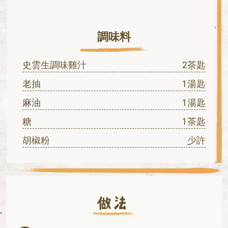
調味料
史雲生調味雞汁
2茶匙
老抽
1湯匙
麻油
1湯匙
糖
1茶匙
胡椒粉
少許