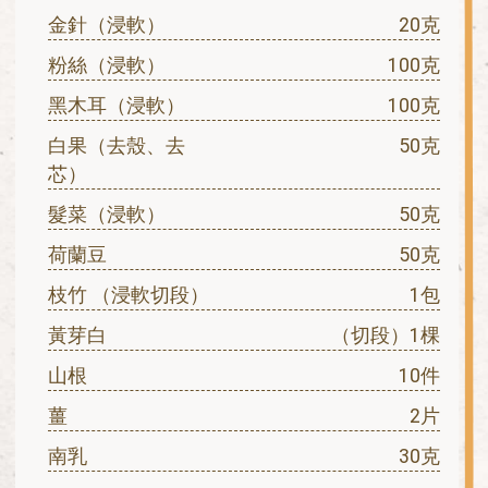
金針（浸軟）
20克
粉絲（浸軟）
100克
黑木耳（浸軟）
100克
白果（去殼、去
50克
芯）
髮菜（浸軟）
50克
荷蘭豆
50克
枝竹 （浸軟切段）
1包
黃芽白
（切段）1棵
山根
10件
薑
2片
南乳
30克