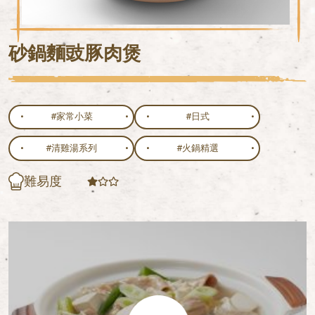
砂鍋麵豉豚肉煲
#家常小菜
#日式
#清雞湯系列
#火鍋精選
難易度