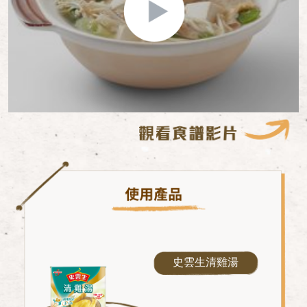
史雲生清雞湯