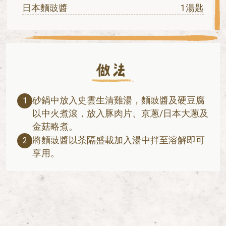
日本麵豉醬
1湯匙
砂鍋中放入史雲生清雞湯，麵豉醬及硬豆腐
1
以中火煮滾，放入豚肉片、京蔥/日本大蔥及
金菇略煮。
將麵豉醬以茶隔盛載加入湯中拌至溶解即可
2
享用。