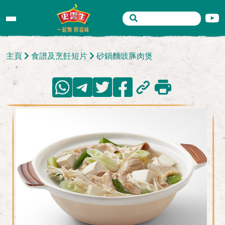
主頁
食譜及烹飪短片
砂鍋麵豉豚肉煲