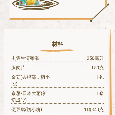
材料
史雲生清雞湯
250毫升
豚肉片
150克
金菇(去根部，切小
1包
段)
京蔥/日本大蔥(斜
1條
切成段)
硬豆腐(切小塊)
1磚340克