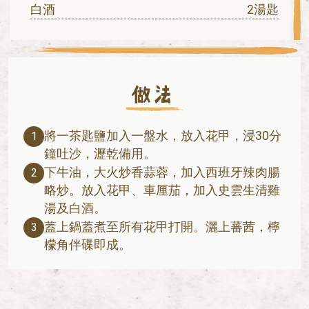
白酒
2湯匙
將一茶匙鹽加入一盤水，放入花甲，浸30分
1
鐘吐沙，瀝乾備用。
下牛油，大火炒香蒜蓉，加入西班牙辣肉腸
2
略炒。放入花甲、車厘茄，加入史雲生清雞
湯及白酒。
蓋上鍋蓋煮至所有花甲打開。灑上蕃茜，檸
3
檬角伴碟即成。