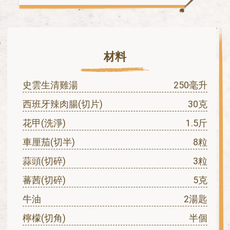
材料
史雲生清雞湯
250毫升
西班牙辣肉腸(切片)
30克
花甲(洗淨)
1.5斤
車厘茄(切半)
8粒
蒜頭(切碎)
3粒
蕃茜(切碎)
5克
牛油
2湯匙
檸檬(切角)
半個