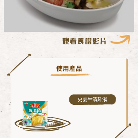
史雲生清雞湯