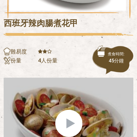
西班牙辣肉腸煮花甲
難易度
煮食時間:
份量
4人份量
45分鐘