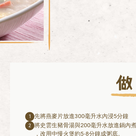
先將燕麥片放進300毫升水內浸5分鐘
1
將史雲生豬骨湯與200毫升水放進鍋內
2
，改用中慢火煲約5-8分鐘成粥底。