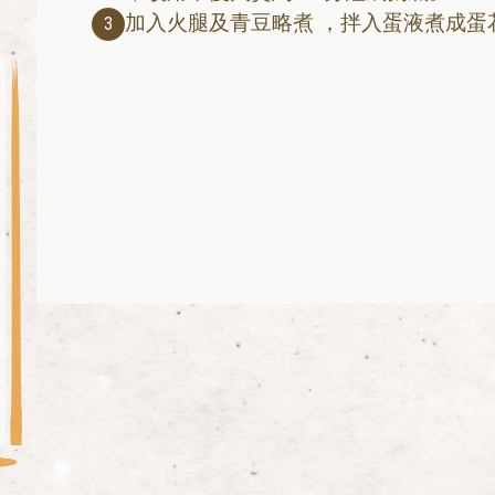
加入火腿及青豆略煮 ，拌入蛋液煮成蛋
3