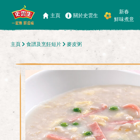
新春
主頁
關於史雲生
鮮味煮意
主頁
食譜及烹飪短片
麥皮粥