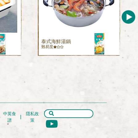
泰式海鮮湯鍋
難易度
中英食
隱私政
譜
策