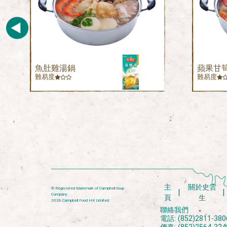
魚肚雞湯鍋
蘋果甘
難易度
難易度
主
關於史雲
® Registered trademark of Campbell Soup
Company
頁
生
2026 Campbell Food HK Limited
聯絡我們
電話: (852)2811-380