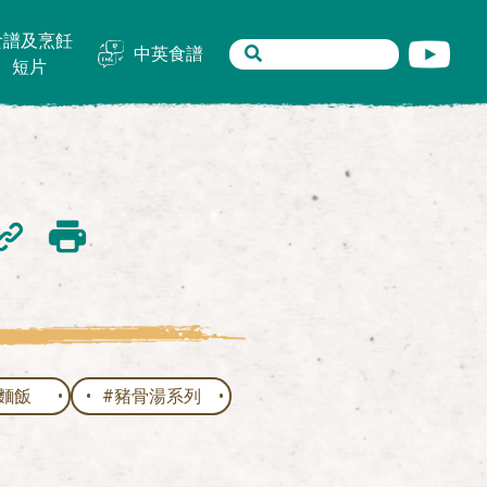
食譜及烹飪
中英食譜
短片
麵飯
#豬骨湯系列