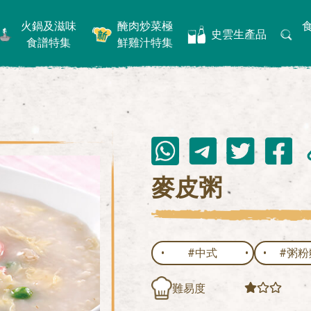
火鍋及滋味
醃肉炒菜極
史雲生產品
食譜特集
鮮雞汁特集
麥皮粥
#中式
#粥粉
難易度