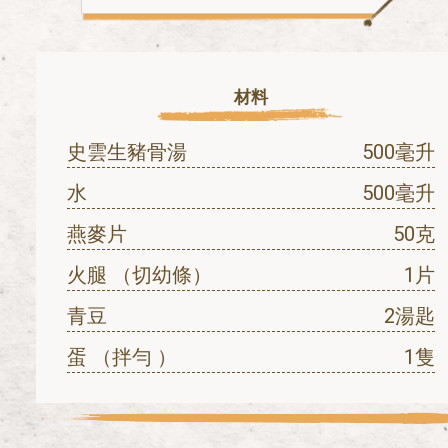
材料
史雲生豬骨湯
500毫升
水
500毫升
燕麥片
50克
火腿 （切幼條）
1片
青豆
2湯匙
蛋 （拌勻 ）
1隻