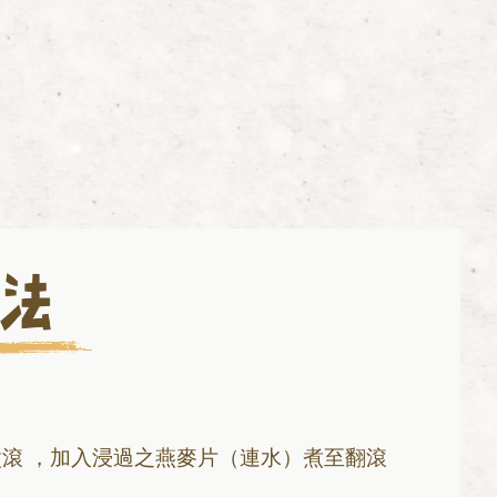
煮滾 ，加入浸過之燕麥片（連水）煮至翻滾