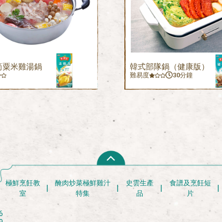
筍粟米雞湯鍋
韓式部隊鍋（健康版）
難易度
30分鐘
極鮮烹飪教
醃肉炒菜極鮮雞汁
史雲生產
食譜及烹飪短
室
特集
品
片
6