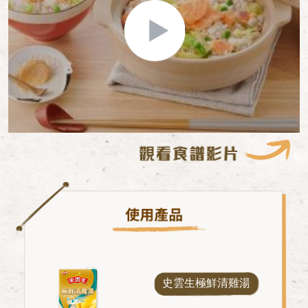
史雲生極鮮清雞湯