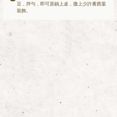
豆，拌勻，即可原鍋上桌，撒上少許番茜葉
裝飾。
1. 白味噌較甜，紅味噌較鹹香，可根據個人口味選擇。
2. 選擇無骨的三文魚扒，小朋友進食更安全。