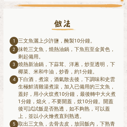
三文魚灑上少許鹽，醃製10分鐘。
1
抹乾三文魚，燒熱油鍋，下魚煎至金黃色，
2
剩起備用。
燒熱新油鍋，下蒜茸、洋蔥，炒至透明，下
3
椰菜、米和牛油，炒香，約1分鐘。
下白酒，煮滾，酒氣散去後，下調味和史雲
4
生極鮮清雞湯煮滾，加入已備用的三文魚，
蓋好，用小火炆煮10分鐘，最後轉中大火煮
1分鐘，熄火，不要開蓋，炆10分鐘。開蓋
後可試試飯是否熟透，如不夠熟，可以蓋
上，並以小火燴煮直到熟透。
取出三文魚，去骨去皮，放回飯內，下熟青
5