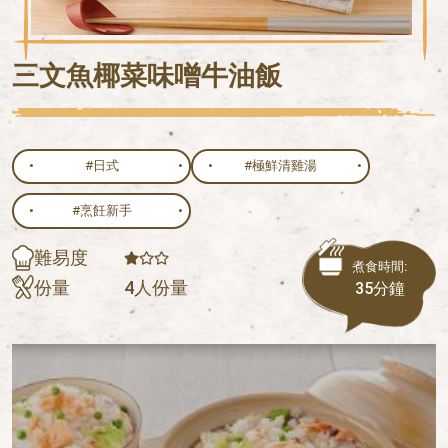
三文魚椰菜味噌牛油飯
#日式
#極鮮清雞湯
#烹飪新手
難易度
煮食時間:
份量
4人份量
35分鐘