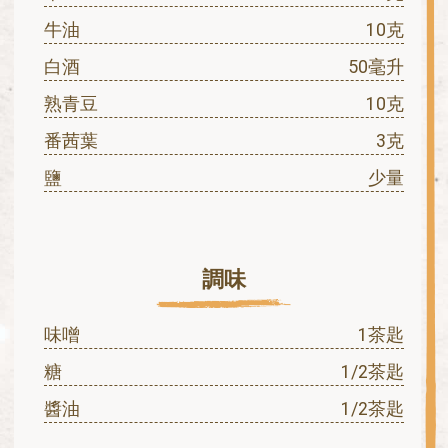
牛油
10克
白酒
50毫升
熟青豆
10克
番茜葉
3克
鹽
少量
調味
味噌
1茶匙
糖
1/2茶匙
醬油
1/2茶匙