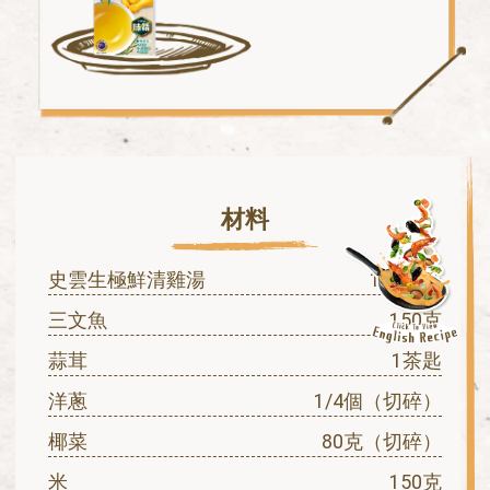
材料
史雲生極鮮清雞湯
150毫升
三文魚
150克
蒜茸
1茶匙
洋蔥
1/4個（切碎）
椰菜
80克（切碎）
米
150克