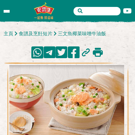
主頁
食譜及烹飪短片
三文魚椰菜味噌牛油飯