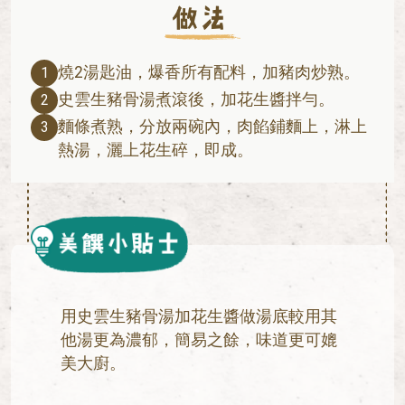
燒2湯匙油，爆香所有配料，加豬肉炒熟。
1
史雲生豬骨湯煮滾後，加花生醬拌勻。
2
麵條煮熟，分放兩碗內，肉餡鋪麵上，淋上
3
熱湯，灑上花生碎，即成。
用史雲生豬骨湯加花生醬做湯底較用其
他湯更為濃郁，簡易之餘，味道更可媲
美大廚。