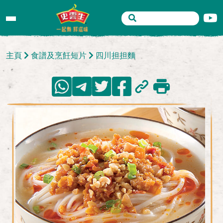
主頁
食譜及烹飪短片
四川担担麵