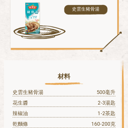
史雲生豬骨湯
材料
史雲生豬骨湯
500毫升
花生醬
2-3湯匙
辣椒油
1-2茶匙
乾麵條
160-200克