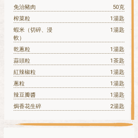
免治豬肉
50克
榨菜粒
1湯匙
蝦米（切碎、浸
1湯匙
軟）
乾蔥粒
1湯匙
蒜頭粒
1茶匙
紅辣椒粒
1湯匙
蔥粒
1湯匙
辣豆瓣醬
1湯匙
焗香花生碎
2湯匙