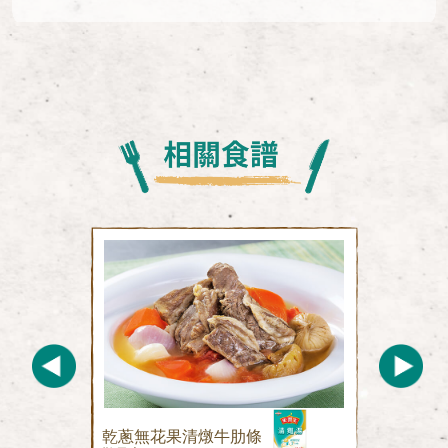
乾蔥無花果清燉牛肋條