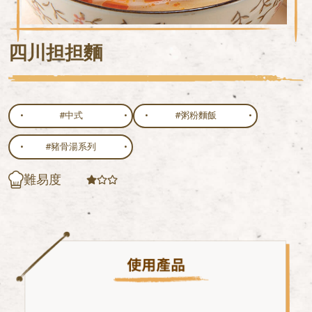
四川担担麵
#中式
#粥粉麵飯
#豬骨湯系列
難易度