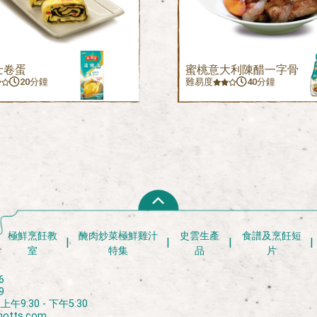
士卷蛋
蜜桃意大利陳醋一字骨
20分鐘
難易度
40分鐘
極鮮烹飪教
醃肉炒菜極鮮雞汁
史雲生產
食譜及烹飪短
室
特集
品
片
6
9
9:30 - 下午5:30
notts.com