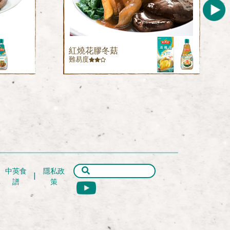
紅燒花膠冬菇
難易度
中英食
隱私政
譜
策