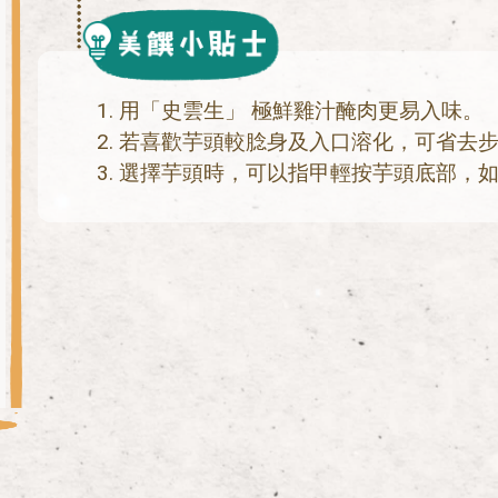
用「史雲生」 極鮮雞汁醃肉更易入味。
若喜歡芋頭較腍身及入口溶化，可省去步
選擇芋頭時，可以指甲輕按芋頭底部，