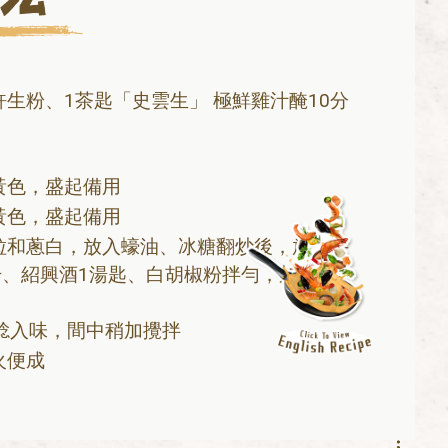
生粉、1茶匙「史雲生」 極鮮雞汁醃10分
黃色，盛起備用
黃色，盛起備用
粒和蔥白，放入蠔油、冰糖翻炒後，放雞件
升、紹興酒1湯匙、白胡椒粉拌勻，加蓋以小
腍入味，間中稍加攪拌
火便成