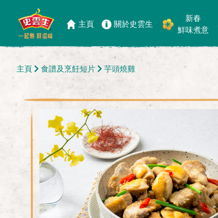
新春
主頁
關於史雲生
鮮味煮意
主頁
食譜及烹飪短片
芋頭燒雞