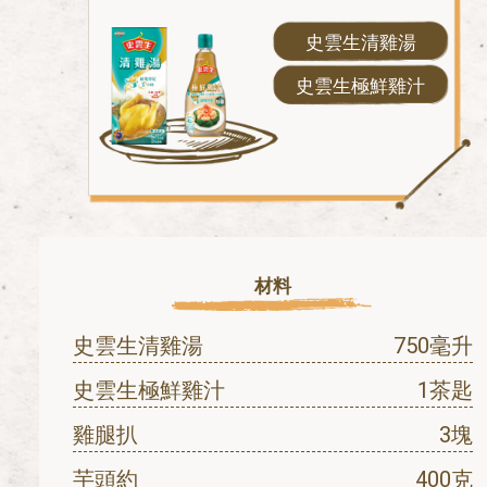
史雲生清雞湯
史雲生極鮮雞汁
材料
史雲生清雞湯
750毫升
史雲生極鮮雞汁
1茶匙
雞腿扒
3塊
芋頭約
400克