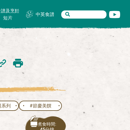
食譜及烹飪
中英食譜
短片
湯系列
#節慶美饌
煮食時間:
45分鐘