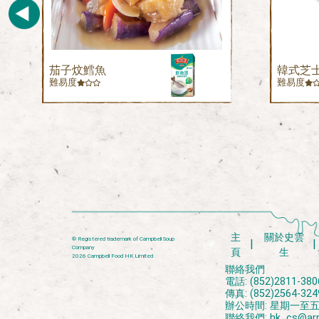
茄子炆鱈魚
韓式芝
難易度
難易度
主
關於史雲
® Registered trademark of Campbell Soup
Company
頁
生
2026 Campbell Food HK Limited
聯絡我們
電話: (852)2811-380
傳真: (852)2564-324
辦公時間: 星期一至五上午
聯絡我們:
hk_cs@ar