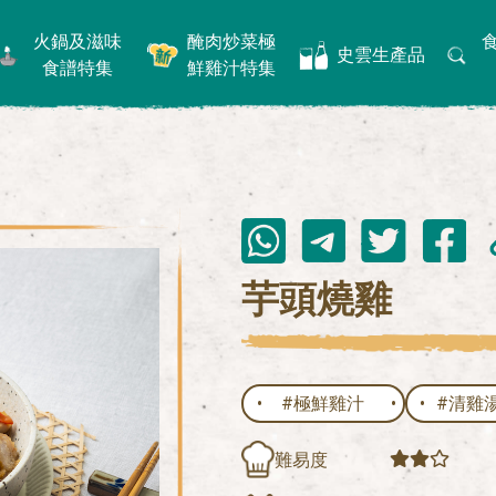
火鍋及滋味
醃肉炒菜極
史雲生產品
食譜特集
鮮雞汁特集
芋頭燒雞
#極鮮雞汁
#清雞
難易度