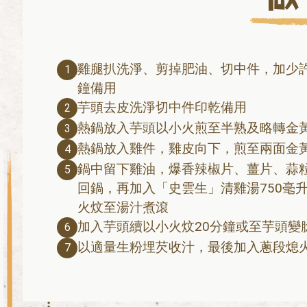
雞腿扒洗淨、剪掉肥油、切中件，加少許
1
鐘備用
芋頭去皮洗淨切中件印乾備用
2
熱鍋放入芋頭以小火煎至半熟及略轉金
3
熱鍋放入雞件，雞皮向下，煎至兩面金
4
鍋中留下雞油，爆香辣椒片、薑片、蒜
5
回鍋，再加入「史雲生」清雞湯750毫
火炆至湯汁煮滾
加入芋頭續以小火炆20分鐘或至芋頭變
6
以適量生粉埋芡收汁，最後加入蔥段熄
7