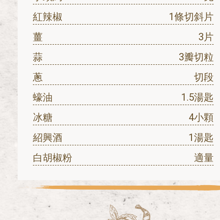
紅辣椒
1條切斜片
薑
3片
蒜
3瓣切粒
蔥
切段
蠔油
1.5湯匙
冰糖
4小顆
紹興酒
1湯匙
白胡椒粉
適量