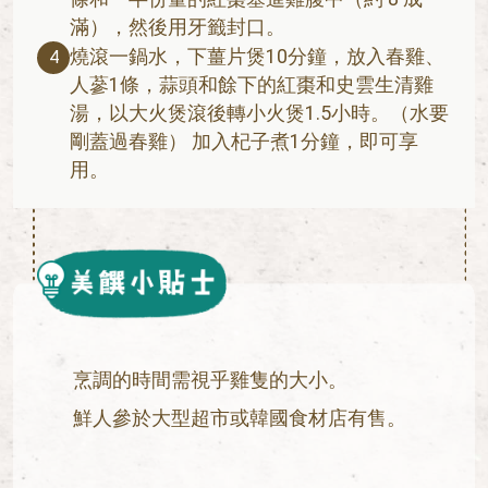
滿），然後用牙籤封口。
燒滾一鍋水，下薑片煲10分鐘，放入春雞、
4
人蔘1條，蒜頭和餘下的紅棗和史雲生清雞
湯，以大火煲滾後轉小火煲1.5小時。（水要
剛蓋過春雞） 加入杞子煮1分鐘，即可享
用。
烹調的時間需視乎雞隻的大小。
鮮人參於大型超市或韓國食材店有售。