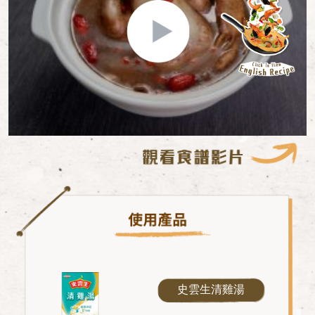
史雲生清雞湯