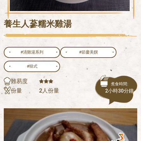
養生人蔘糯米雞湯
#清雞湯系列
#節慶美饌
#韓式
難易度
煮食時間:
份量
2人份量
2小時
30分鐘