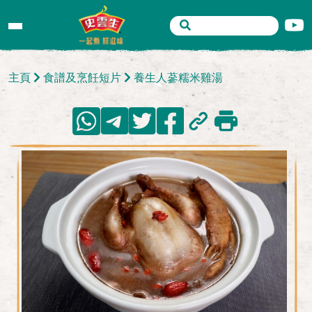
主頁
食譜及烹飪短片
養生人蔘糯米雞湯