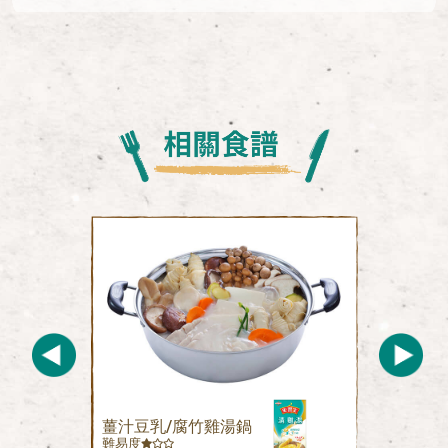
薑汁豆乳/腐竹雞湯鍋
難易度