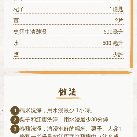
杞子
1湯匙
薑
2片
史雲生清雞湯
500毫升
水
500 毫升
鹽
少許
糯米洗淨，用水浸最少 1小時。
1
栗子和紅棗洗淨，用水浸最少30分鐘。
2
春雞洗淨，將浸泡好的糯米、栗子、人參1
3
條和一半份量的紅棗塞進雞腹中（約 8 成