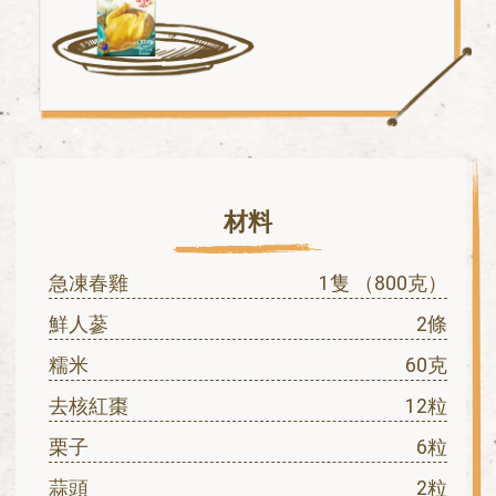
材料
急凍春雞
1隻 （800克）
鮮人蔘
2條
糯米
60克
去核紅棗
12粒
栗子
6粒
蒜頭
2粒