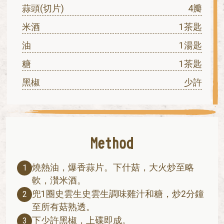
蒜頭(切片)
4瓣
米酒
1茶匙
油
1湯匙
糖
1茶匙
黑椒
少許
燒熱油，爆香蒜片。下什菇，大火炒至略
1
軟，灒米酒。
兜1圈史雲生史雲生調味雞汁和糖，炒2分鐘
2
至所有菇熟透。
下少許黑椒，上碟即成。
3