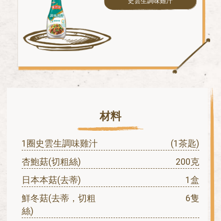
史雲生調味雞汁
材料
1圈史雲生調味雞汁
(1茶匙)
杏鮑菇(切粗絲)
200克
日本本菇(去蒂)
1盒
鮮冬菇(去蒂，切粗
6隻
絲)