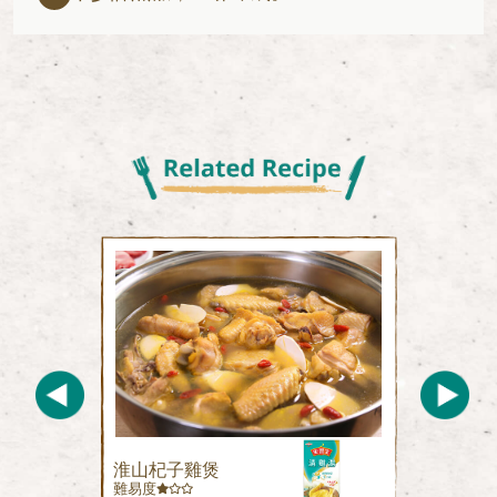
淮山杞子雞煲
難易度