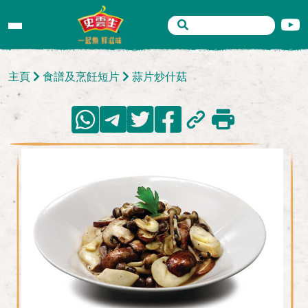
主頁
食譜及烹飪短片
蒜片炒什菇