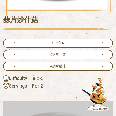
蒜片炒什菇
#中式EN
#家常小菜
#調味雞汁
Difficulty
Servings
For 2