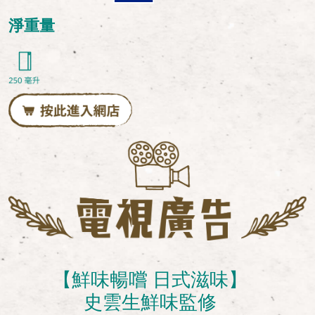
淨重量
【鮮味暢嚐 日式滋味】
史雲生鮮味監修