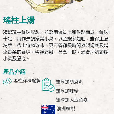
瑤柱上湯
精
選瑤柱鮮味配製，並選用
優質上雞熬製而成，鮮味
十足。用作烹調家常小菜，以至鮑參翅肚，盡得上湯
精華，帶出食物珍味。更可省卻長時間熬製湯底及增
添餸菜的鮮味，輕輕鬆鬆一盒煮一餸。適合烹調節慶
小菜及湯底。
產品介紹
瑤柱鮮味配製
無添加防腐劑
無添加味精
無添加人造色素
澳洲鮮製