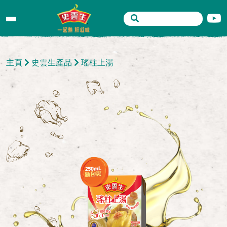
主頁
史雲生產品
瑤柱上湯