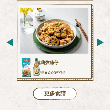
蓮藕炆腩仔
45分鐘
難易度
更多食譜