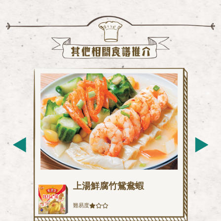
上湯鮮腐竹鴛鴦蝦
難易度