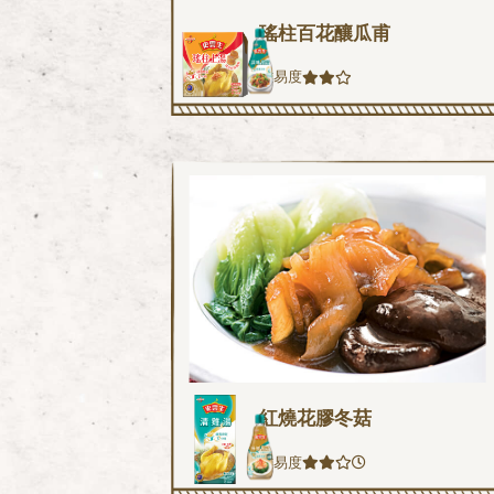
瑤柱百花釀瓜甫
難易度
紅燒花膠冬菇
難易度