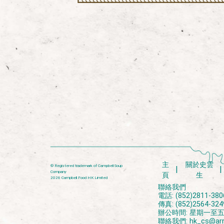
主
關於史雲
® Registered trademark of Campbell Soup
Company
頁
生
2026 Campbell Food HK Limited
聯絡我們
電話: (852)2811-380
傳真: (852)2564-324
辦公時間: 星期一至五上午
聯絡我們:
hk_cs@ar