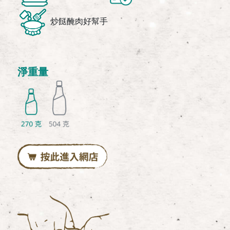
炒餸醃肉好幫手
淨重量