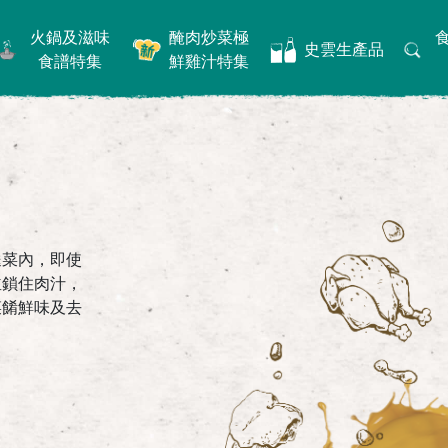
火鍋及滋味
醃肉炒菜極
史雲生產品
食譜特集
鮮雞汁特集
餸菜內，即使
並鎖住肉汁，
菜餚鮮味及去