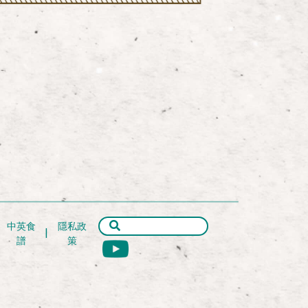
中英食
隱私政
譜
策