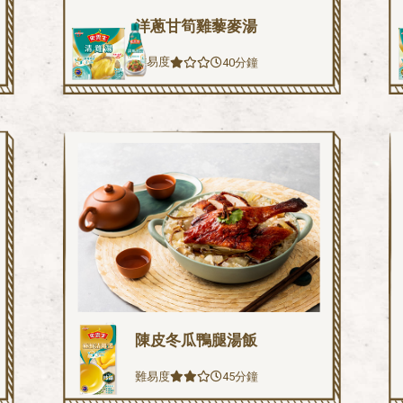
洋蔥甘筍雞藜麥湯
難易度
40分鐘
陳皮冬瓜鴨腿湯飯
難易度
45分鐘