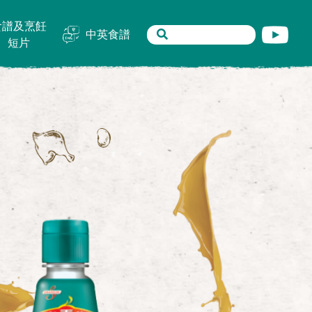
食譜及烹飪
中英食譜
短片