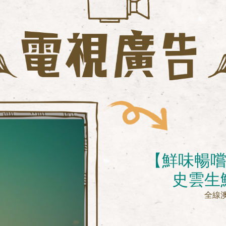
【鮮味暢嚐
史雲生
全線