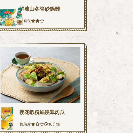
鮮淮山冬筍砂鍋雞
難易度
櫻花蝦粉絲浸翠肉瓜
難易度
10分鐘