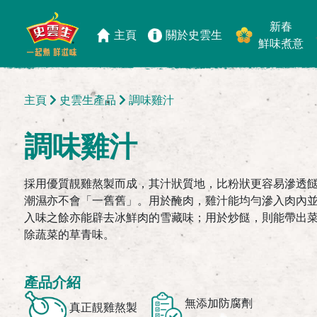
新春
主頁
關於史雲生
鮮味煮意
主頁
史雲生產品
調味雞汁
調味雞汁
採用優質靚雞熬製而成，其汁狀質地，比粉狀更容易滲透
潮濕亦不會「一舊舊」。用於醃肉，雞汁能均勻滲入肉內
入味之餘亦能辟去冰鮮肉的雪藏味；用於炒餸，則能帶出
除蔬菜的草青味。
產品介紹
無添加防腐劑
真正靚雞熬製