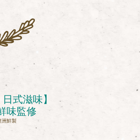
 日式滋味】
鮮味監修
澳洲鮮製