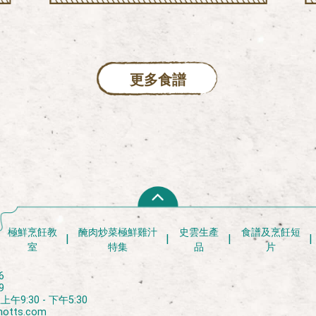
更多食譜
極鮮烹飪教
醃肉炒菜極鮮雞汁
史雲生產
食譜及烹飪短
室
特集
品
片
6
9
9:30 - 下午5:30
notts.com