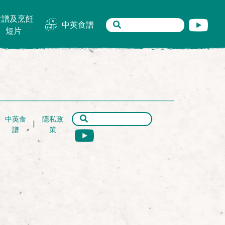
食譜及烹飪
中英食譜
短片
中英食
隱私政
譜
策