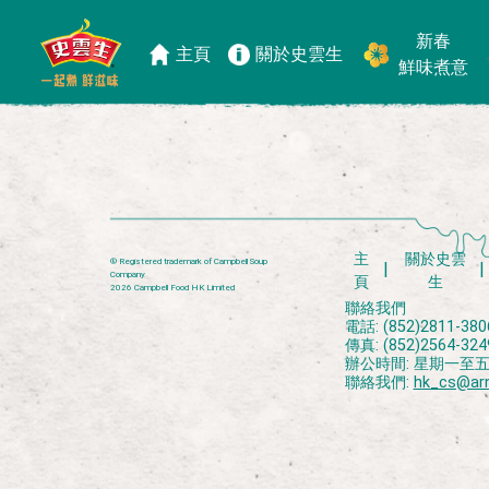
Archive.php
新春
主頁
關於史雲生
鮮味煮意
主
關於史雲
® Registered trademark of Campbell Soup
Company
頁
生
2026 Campbell Food HK Limited
聯絡我們
電話: (852)2811-380
傳真: (852)2564-324
辦公時間: 星期一至五上午
聯絡我們:
hk_cs@ar