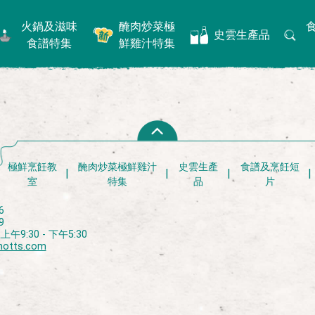
火鍋及滋味
醃肉炒菜極
史雲生產品
食譜特集
鮮雞汁特集
極鮮烹飪教
醃肉炒菜極鮮雞汁
史雲生產
食譜及烹飪短
室
特集
品
片
6
9
9:30 - 下午5:30
notts.com