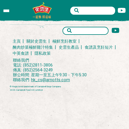
Archive.php
主頁
關於史雲生
極鮮烹飪教室
醃肉炒菜極鮮雞汁特集
史雲生產品
食譜及烹飪短片
中英食譜
隱私政策
聯絡我們
電話: (852)2811-3806
傳真: (852)2564-3249
辦公時間: 星期一至五上午9:30 - 下午5:30
聯絡我們:
hk_cs@arnotts.com
® Registered trademark of Campbell Soup Company
2026 Campbell Food HK Limited