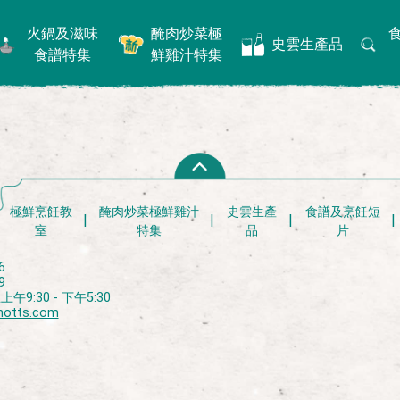
火鍋及滋味
醃肉炒菜極
史雲生產品
食譜特集
鮮雞汁特集
極鮮烹飪教
醃肉炒菜極鮮雞汁
史雲生產
食譜及烹飪短
室
特集
品
片
6
9
9:30 - 下午5:30
notts.com