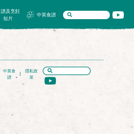
食譜及烹飪
中英食譜
短片
中英食
隱私政
譜
策