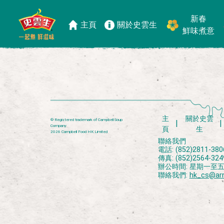
Archive.php
新春
主頁
關於史雲生
鮮味煮意
主
關於史雲
® Registered trademark of Campbell Soup
Company
頁
生
2026 Campbell Food HK Limited
聯絡我們
電話: (852)2811-380
傳真: (852)2564-324
辦公時間: 星期一至五上午
聯絡我們:
hk_cs@ar