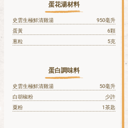
蛋花湯材料
史雲生極鮮清雞湯
950毫升
蛋黃
6顆
葱粒
5克
蛋白調味料
史雲生極鮮清雞湯
50毫升
白胡椒粉
少許
粟粉
1茶匙