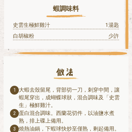
蝦調味料
史雲生極鮮雞汁
1湯匙
白胡椒粉
少許
大蝦去殼留尾，背部切一刀，刺穿中間，讓
1
蝦尾穿出，成蝴蝶球狀，混合調味及「史雲
生」極鮮雞汁。
蛋白混合調味。西蘭花切件，以油鹽水煮
2
熟，排上碟上備用。
燒熱油鍋，下蝦球快炒至僅熟，剩起備用。
3