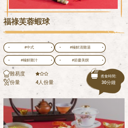
福祿芙蓉蝦球
#中式
#極鮮清雞湯
#極鮮雞汁
#節慶美饌
難易度
煮食時間:
份量
4人份量
30分鐘