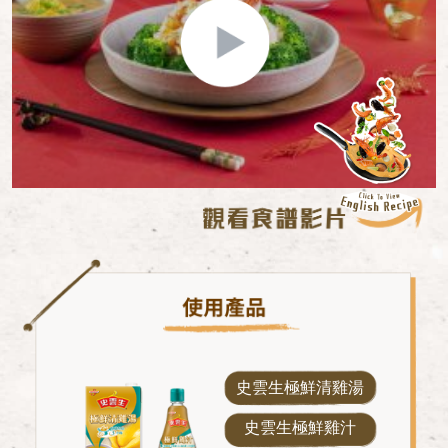
史雲生極鮮清雞湯
史雲生極鮮雞汁