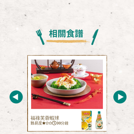
福祿芙蓉蝦球
難易度
30分鐘