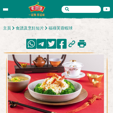
主頁
食譜及烹飪短片
福祿芙蓉蝦球