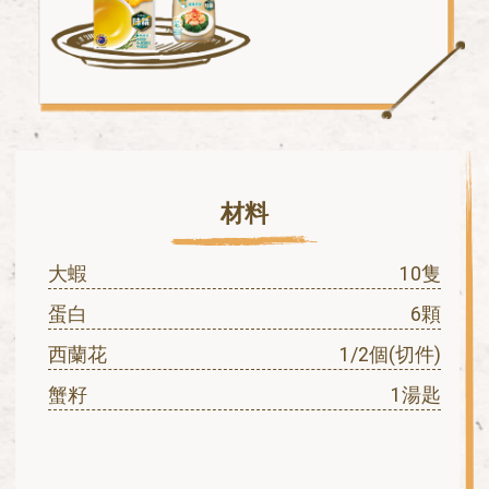
材料
大蝦
10隻
蛋白
6顆
西蘭花
1/2個(切件)
蟹籽
1湯匙