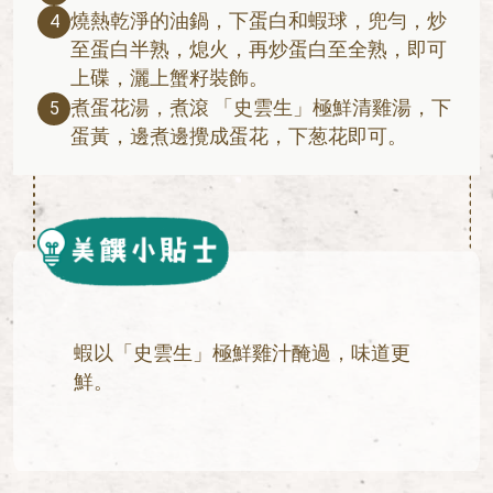
燒熱乾淨的油鍋，下蛋白和蝦球，兜勻，炒
4
至蛋白半熟，熄火，再炒蛋白至全熟，即可
上碟，灑上蟹籽裝飾。
煮蛋花湯，煮滾 「史雲生」極鮮清雞湯，下
5
蛋黃，邊煮邊攪成蛋花，下葱花即可。
蝦以「史雲生」極鮮雞汁醃過，味道更
鮮。