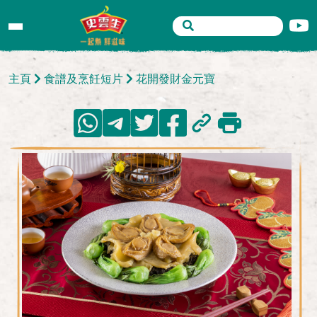
主頁
食譜及烹飪短片
花開發財金元寶