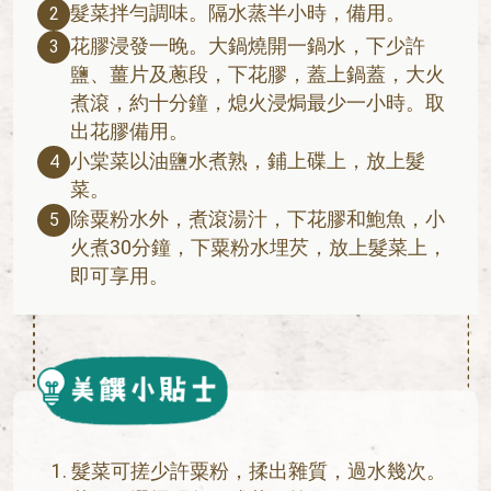
髮菜拌勻調味。隔水蒸半小時，備用。
2
花膠浸發一晚。大鍋燒開一鍋水，下少許
3
鹽、薑片及蔥段，下花膠，蓋上鍋蓋，大火
煮滾，約十分鐘，熄火浸焗最少一小時。取
出花膠備用。
小棠菜以油鹽水煮熟，鋪上碟上，放上髮
4
菜。
除粟粉水外，煮滾湯汁，下花膠和鮑魚，小
5
火煮30分鐘，下粟粉水埋芡，放上髮菜上，
即可享用。
髮菜可搓少許粟粉，揉出雜質，過水幾次。