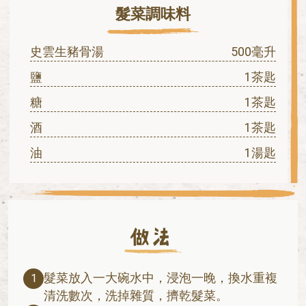
髮菜調味料
史雲生豬骨湯
500毫升
鹽
1茶匙
糖
1茶匙
酒
1茶匙
油
1湯匙
髮菜放入一大碗水中，浸泡一晚，換水重複
1
清洗數次，洗掉雜質，擠乾髮菜。