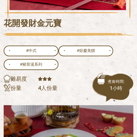
花開發財金元寶
#中式
#節慶美饌
#豬骨湯系列
難易度
煮食時間:
份量
4人份量
1小時