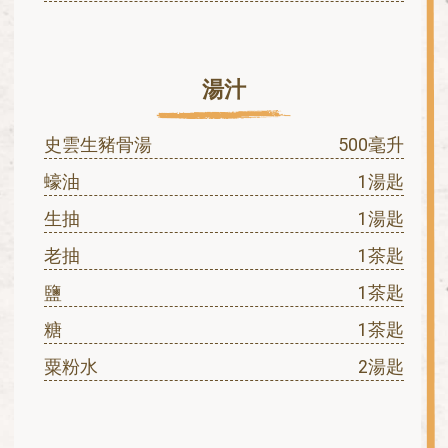
湯汁
史雲生豬骨湯
500毫升
蠔油
1湯匙
生抽
1湯匙
老抽
1茶匙
鹽
1茶匙
糖
1茶匙
粟粉水
2湯匙