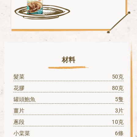
材料
髮菜
50克
花膠
80克
罐頭鮑魚
5隻
薑片
3片
蔥段
10克
小棠菜
6條