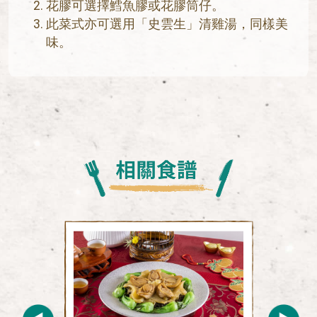
花膠可選擇鱈魚膠或花膠筒仔。
此菜式亦可選用「史雲生」清雞湯，同樣美
味。