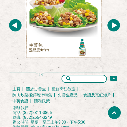
生菜包
難易度
主頁
關於史雲生
極鮮烹飪教室
醃肉炒菜極鮮雞汁特集
史雲生產品
食譜及烹飪短片
中英食譜
隱私政策
聯絡我們
電話: (852)2811-3806
傳真: (852)2564-3249
辦公時間: 星期一至五上午9:30 - 下午5:30