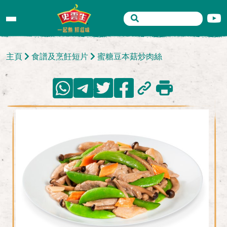
主頁
食譜及烹飪短片
蜜糖豆本菇炒肉絲