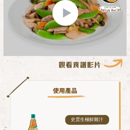
史雲生極鮮雞汁