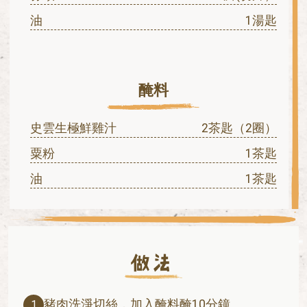
油
1湯匙
醃料
史雲生極鮮雞汁
2茶匙（2圈）
粟粉
1茶匙
油
1茶匙
豬肉洗淨切絲，加入醃料醃10分鐘。
1