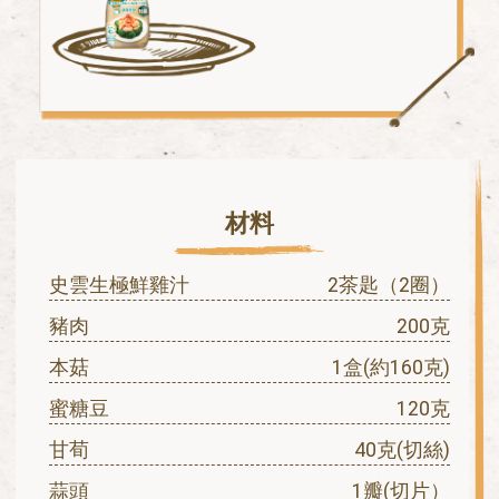
材料
史雲生極鮮雞汁
2茶匙（2圈）
豬肉
200克
本菇
1盒(約160克)
蜜糖豆
120克
甘荀
40克(切絲)
蒜頭
1瓣(切片）