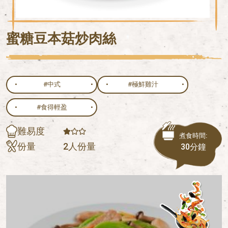
蜜糖豆本菇炒肉絲
#中式
#極鮮雞汁
#食得輕盈
難易度
煮食時間:
份量
2人份量
30分鐘