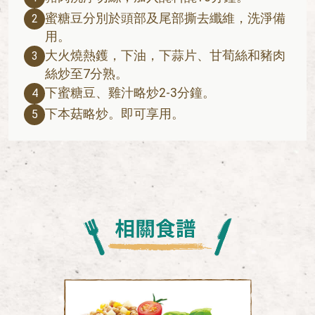
蜜糖豆分別於頭部及尾部撕去纖維，洗淨備
2
用。
大火燒熱鑊，下油，下蒜片、甘荀絲和豬肉
3
絲炒至7分熟。
下蜜糖豆、雞汁略炒2-3分鐘。
4
下本菇略炒。即可享用。
5