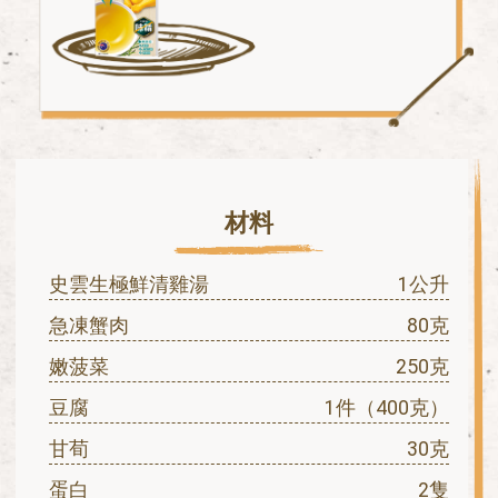
材料
史雲生極鮮清雞湯
1公升
急凍蟹肉
80克
嫩菠菜
250克
豆腐
1件（400克）
甘荀
30克
蛋白
2隻