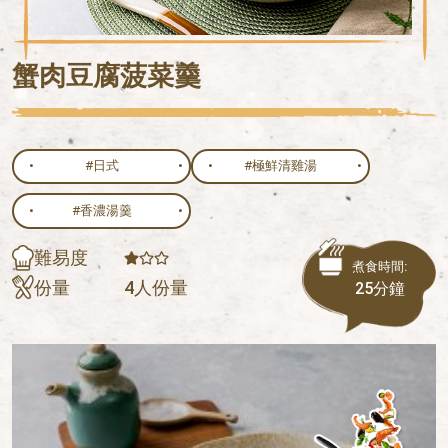
蟹肉豆腐菠菜羹
#日式
#極鮮清雞湯
#香濃湯羹
難易度
煮食時間:
份量
4人份量
25分鐘