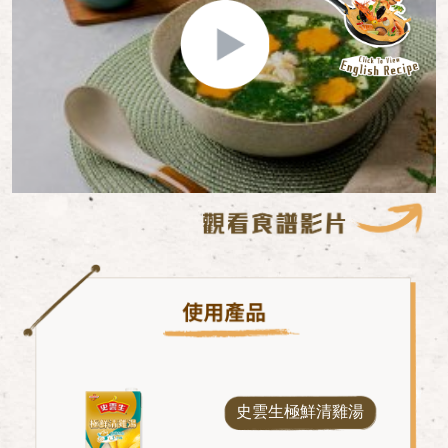
史雲生極鮮清雞湯