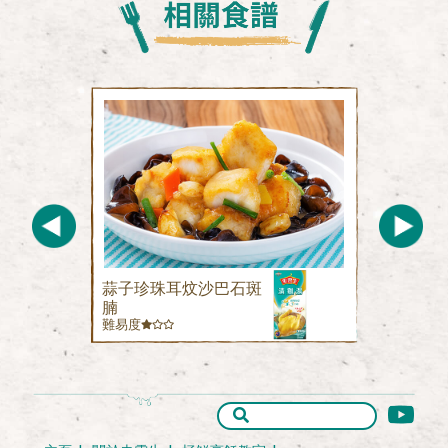
蒜子珍珠耳炆沙巴石斑
腩
難易度