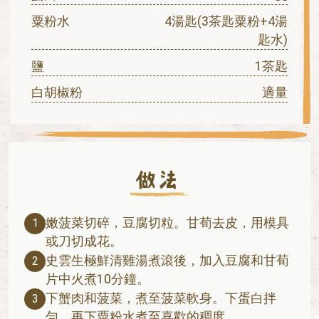
粟粉水
4湯匙(3茶匙粟粉+4湯
匙水)
鹽
1茶匙
白胡椒粉
適量
嫩菠菜切碎，豆腐切粒。甘荀去皮，用模具
1
或刀切成花。
史雲生極鮮清雞湯煮滾後，加入豆腐和甘荀
2
片中火煮10分鐘。
下蟹肉和菠菜，煮至菠菜軟身。下蛋白拌
3
勻，再下粟粉水煮至喜歡的稠度。