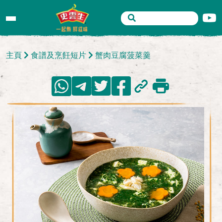
主頁
食譜及烹飪短片
蟹肉豆腐菠菜羹