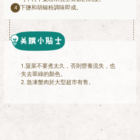
下鹽和胡椒粉調味即成。
4
1.菠菜不要煮太久，否則營養流失，也
失去翠綠的顏色。
2. 急凍蟹肉於大型超市有售。