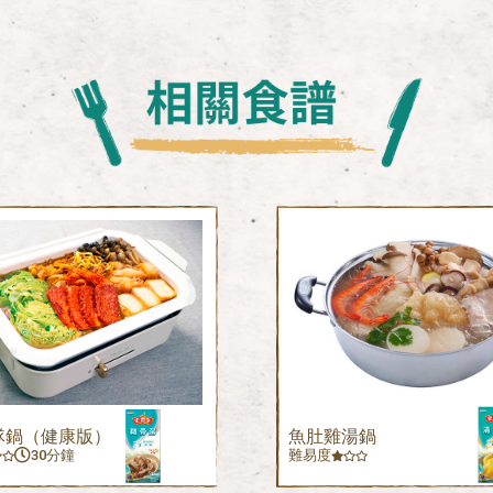
隊鍋（健康版）
魚肚雞湯鍋
30分鐘
難易度