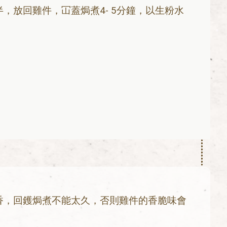
，放回雞件，冚蓋焗煮4- 5分鐘，以生粉水
香，回鑊焗煮不能太久，否則雞件的香脆味會