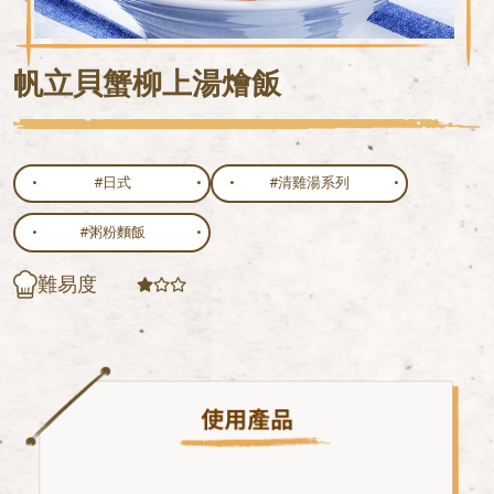
帆立貝蟹柳上湯燴飯
#日式
#清雞湯系列
#粥粉麵飯
難易度