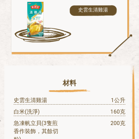
史雲生清雞湯
材料
史雲生清雞湯
1公升
白米(洗淨)
160克
急凍帆立貝(3隻煎
200克
香作裝飾，其餘切