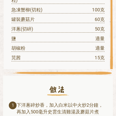
粒)
急凍蟹柳(切粒)
100克
罐裝蘑菇片
60克
洋蔥(切碎)
50克
鹽
適量
胡椒粉
適量
芫茜
15克
下洋蔥碎炒香，加入白米以中火炒2分鐘，
1
再加入500毫升史雲生清雞湯及蘑菇片煮