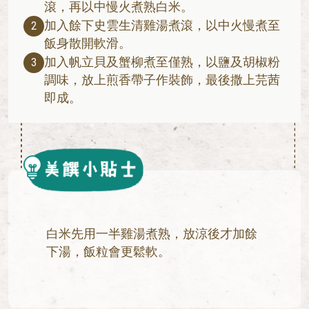
滾，再以中慢火煮熟白米。
加入餘下史雲生清雞湯煮滾，以中火慢煮至
2
飯身散開軟滑。
加入帆立貝及蟹柳煮至僅熟，以鹽及胡椒粉
3
調味，放上煎香帶子作裝飾，最後撒上芫茜
即成。
白米先用一半雞湯煮熟，放涼後才加餘
下湯，飯粒會更鬆軟。