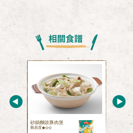
砂鍋麵豉豚肉煲
難易度