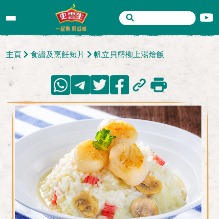
主頁
食譜及烹飪短片
帆立貝蟹柳上湯燴飯