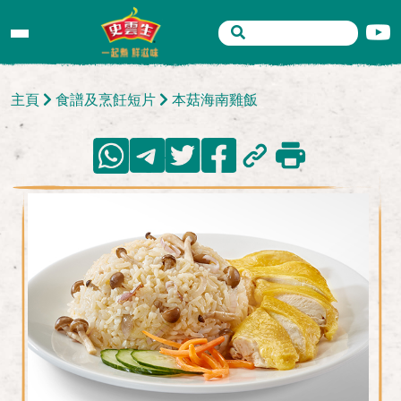
主頁
食譜及烹飪短片
本菇海南雞飯