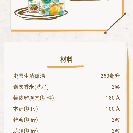
材料
史雲生清雞湯
250毫升
泰國香米(洗淨)
2嘜
帶皮雞胸肉(切件)
180克
本菇(切段)
100克
乾蔥(切碎)
2粒
蒜頭(切碎)
2粒