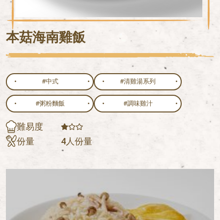
本菇海南雞飯
#中式
#清雞湯系列
#粥粉麵飯
#調味雞汁
難易度
份量
4人份量