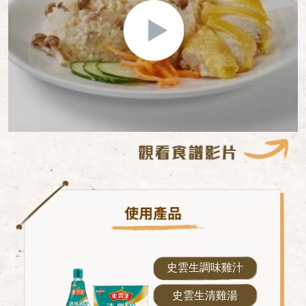
史雲生調味雞汁
史雲生清雞湯