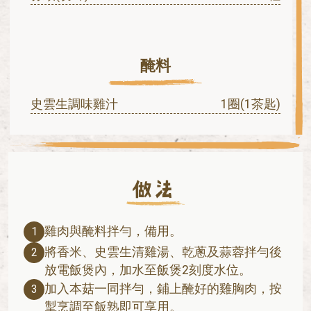
醃料
史雲生調味雞汁
1圈(1茶匙)
雞肉與醃料拌勻，備用。
1
將香米、史雲生清雞湯、乾蔥及蒜蓉拌勻後
2
放電飯煲內，加水至飯煲2刻度水位。
加入本菇一同拌勻，鋪上醃好的雞胸肉，按
3
掣烹調至飯熟即可享用。