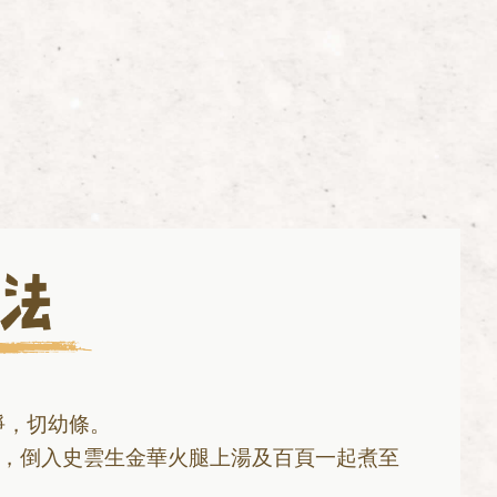
淨，切幼條。
炒，倒入史雲生金華火腿上湯及百頁一起煮至