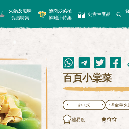
火鍋及滋味
醃肉炒菜極
史雲生產品
食譜特集
鮮雞汁特集
百頁小棠菜
#中式
#金華火
難易度