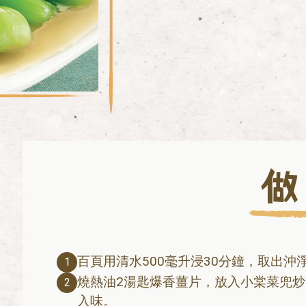
百頁用清水500毫升浸30分鐘，取出沖
1
燒熱油2湯匙爆香薑片，放入小棠菜兜
2
入味。