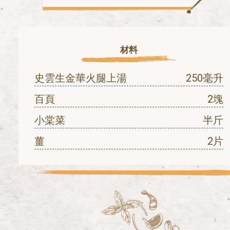
材料
史雲生金華火腿上湯
250毫升
百頁
2塊
小棠菜
半斤
薑
2片