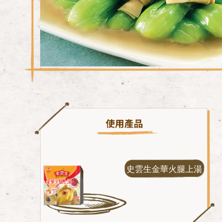
史雲生金華火腿上湯