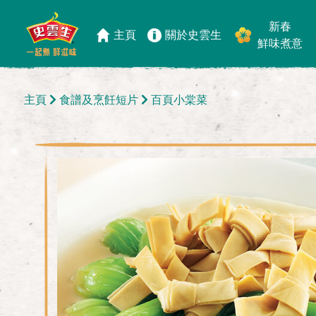
新春
主頁
關於史雲生
鮮味煮意
主頁
食譜及烹飪短片
百頁小棠菜