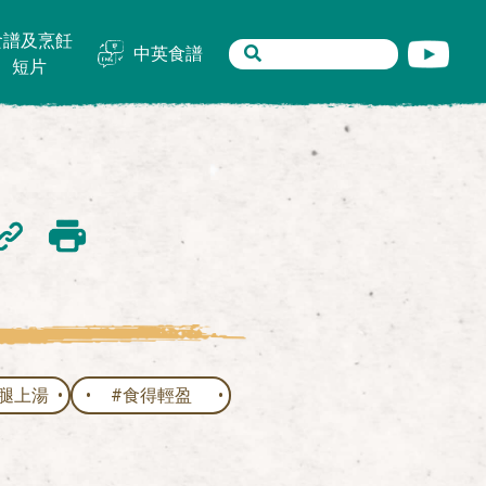
食譜及烹飪
中英食譜
短片
腿上湯
#食得輕盈