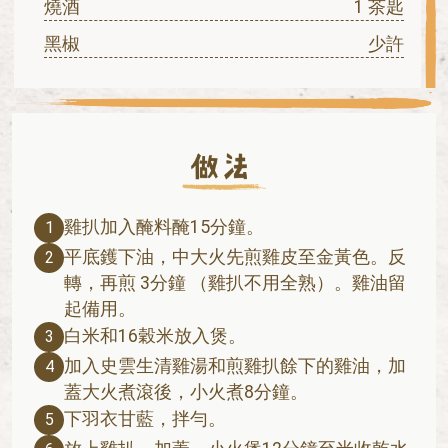
燒酒
1 茶匙
黑椒
少許
雞扒加入醃料醃15分鐘。
1
平底鑊下油，中大火先煎雞皮至金黃色。反
2
轉，再煎 3分鐘 （雞扒不用全熟）。雞油留
起備用。
白米和16穀米放入煲。
3
加入史雲生清雞湯和煎雞扒餘下的雞油，加
4
蓋大火煮滾後，小火煮8分鐘。
下羽衣甘藍，拌勻。
5