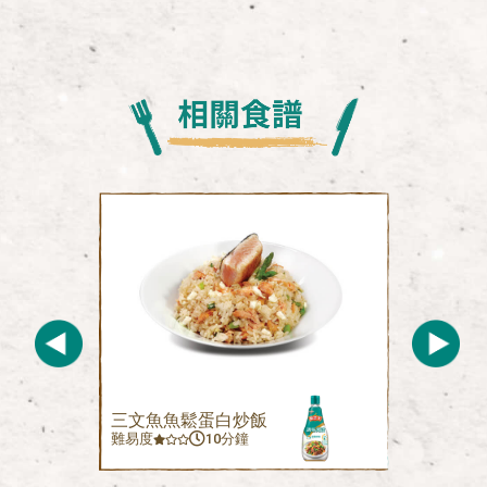
三文魚魚鬆蛋白炒飯
難易度
10分鐘