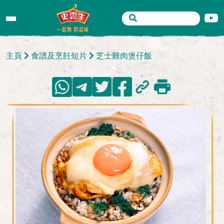
主頁
食譜及烹飪短片
芝士雞肉煲仔飯