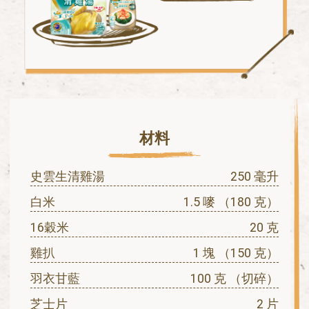
材料
史雲生清雞湯
250 毫升
白米
1.5 嘜 （180 克）
16穀米
20 克
雞扒
1 塊 （150 克）
羽衣甘藍
100 克 （切碎）
芝士片
2 片