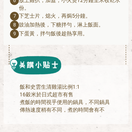
放上雞扒，加蓋，小火煲12分鐘至米收乾水
6
份。
下芝士片，熄火，再焗5分鐘。
7
豉油加熱後，下糖拌勻，淋上飯面。
8
下蛋黃，拌勻飯後趁熱享用。
9
飯和史雲生清雞湯比例1:1
16穀米於日式超市有售
煮飯的時間視乎便用的鍋具，不同鍋具
傳熱速度稍有不同，煮的時間會有不
同。