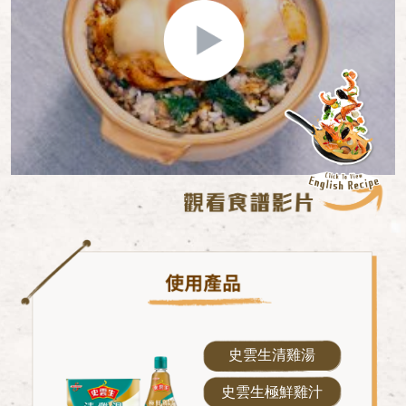
史雲生清雞湯
史雲生極鮮雞汁