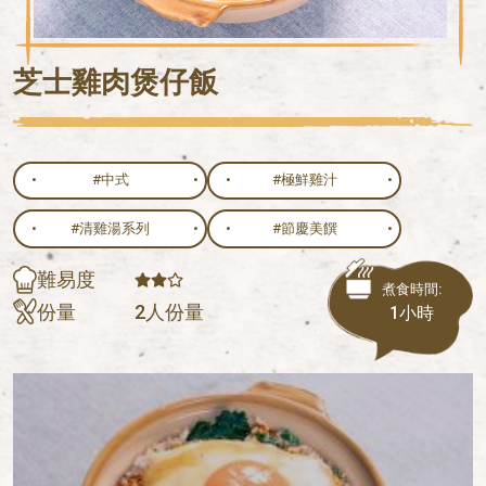
芝士雞肉煲仔飯
#中式
#極鮮雞汁
#清雞湯系列
#節慶美饌
難易度
煮食時間:
份量
2人份量
1小時