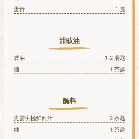
蛋黃
1 隻
甜豉油
豉油
1-2 湯匙
糖
1 茶匙
醃料
史雲生極鮮雞汁
2 茶匙
糖
1 茶匙