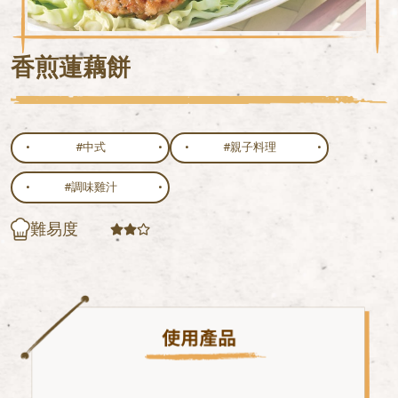
香煎蓮藕餅
#中式
#親子料理
#調味雞汁
難易度