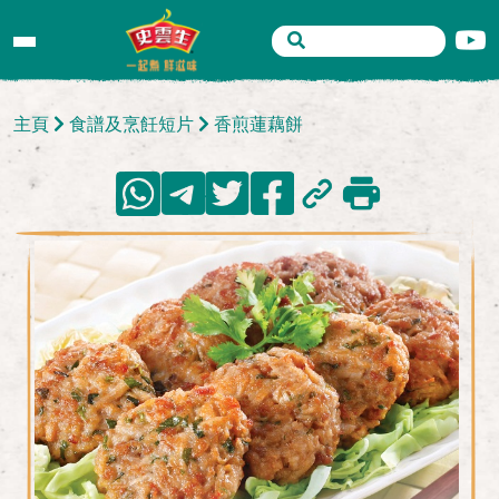
主頁
食譜及烹飪短片
香煎蓮藕餅