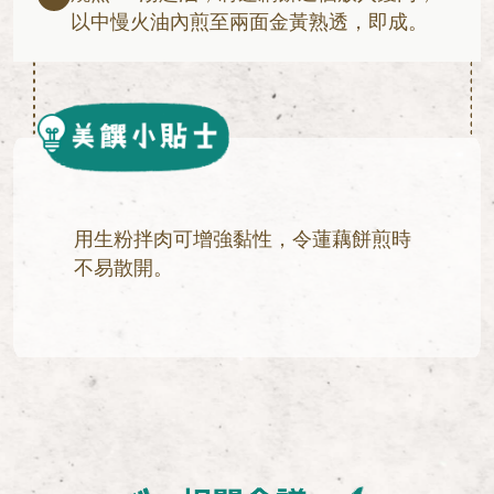
以中慢火油內煎至兩面金黃熟透，即成。
用生粉拌肉可增強黏性，令蓮藕餅煎時
不易散開。