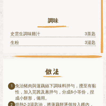
調味
史雲生調味雞汁
3茶匙
生粉
3湯匙
免治豬肉與蓮藕絲下調味料拌勻，攪至有黏
1
性，加入芫茜及蔥拌勻，分成8小等份，捏
成小餅形，備用。
燒熱2-3湯匙油，將蓮藕餅逐個放入鑊內，
2