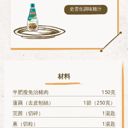
史雲生調味雞汁
材料
半肥瘦免治豬肉
150克
蓮藕（去皮刨絲）
1節（250克）
芫茜（切碎）
1湯匙
蔥（切粒）
1湯匙