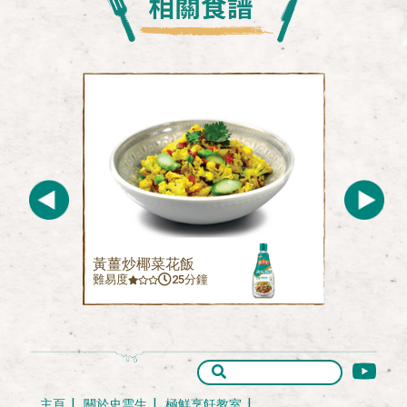
黃薑炒椰菜花飯
難易度
25分鐘
主頁
關於史雲生
極鮮烹飪教室