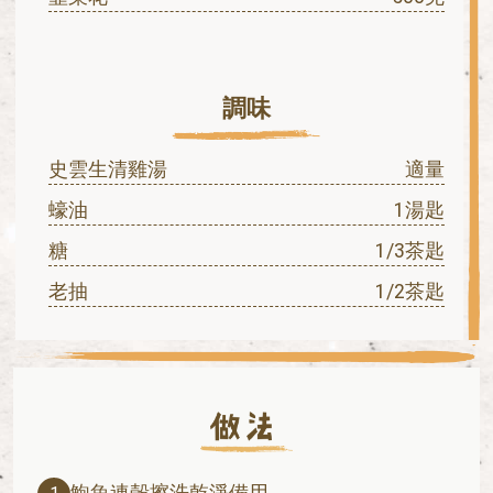
調味
史雲生清雞湯
適量
蠔油
1湯匙
糖
1/3茶匙
老抽
1/2茶匙
鮑魚連殼擦洗乾淨備用