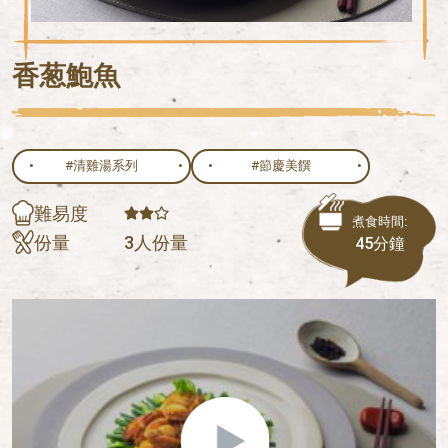
香葱鮑魚
#清雞湯系列
#節慶美饌
難易度
煮食時間:
份量
3人份量
45分鐘