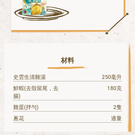
材料
史雲生清雞湯
250毫升
鮮蝦(去殼留尾，去
180克
腸)
雞蛋(拌勻)
2隻
蔥花
適量