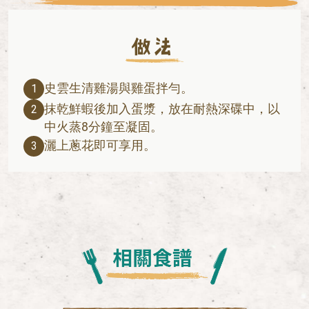
史雲生清雞湯與雞蛋拌勻。
1
抹乾鮮蝦後加入蛋漿，放在耐熱深碟中，以
2
中火蒸8分鐘至凝固。
灑上蔥花即可享用。
3