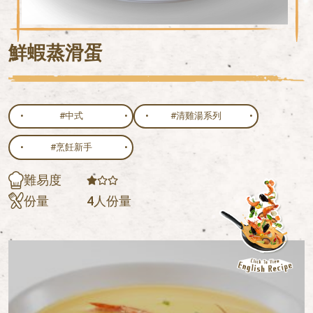
鮮蝦蒸滑蛋
#中式
#清雞湯系列
#烹飪新手
難易度
份量
4人份量