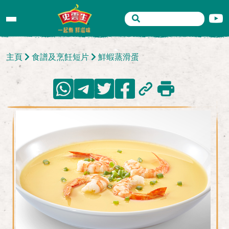
主頁
食譜及烹飪短片
鮮蝦蒸滑蛋