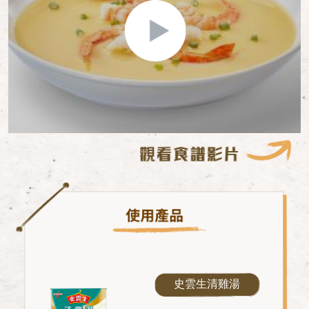
史雲生清雞湯