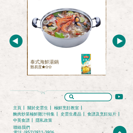
泰式海鮮湯鍋
難易度
主頁
關於史雲生
極鮮烹飪教室
醃肉炒菜極鮮雞汁特集
史雲生產品
食譜及烹飪短片
中英食譜
隱私政策
聯絡我們
電話: (852)2811-3806