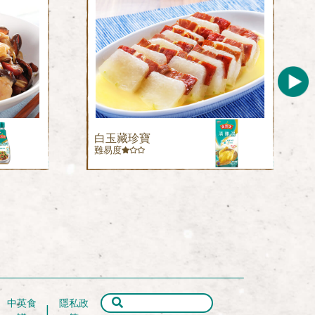
白玉藏珍寶
難易度
中英食
隱私政