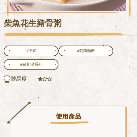
柴魚花生豬骨粥
#中式
#粥粉麵飯
#豬骨湯系列
難易度