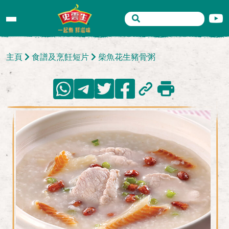
主頁
食譜及烹飪短片
柴魚花生豬骨粥