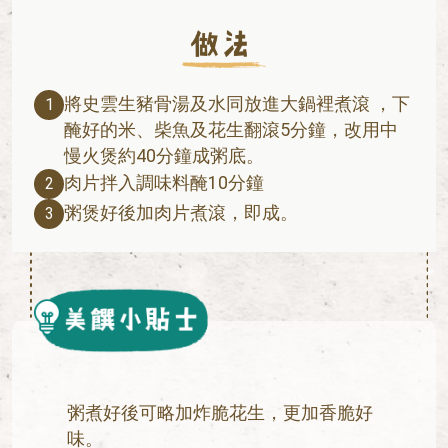
將史雲生豬骨湯及水同放進大鍋裡煮滾 ，下
1
醃好的米、柴魚及花生翻滾5分鐘，改用中
慢火煲約40分鐘成粥底。
肉片拌入調味料醃10分鐘
2
粥煲好後加肉片煮滾，即成。
3
粥煮好後可略加炸脆花生，更加香脆好
味。