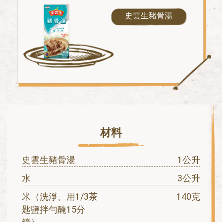
史雲生豬骨湯
材料
史雲生豬骨湯
1公升
水
3公升
米（洗淨、用1/3茶
140克
匙鹽拌勻醃15分