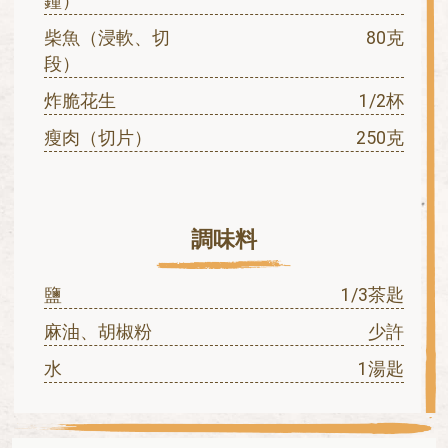
鐘）
柴魚（浸軟、切
80克
段）
炸脆花生
1/2杯
瘦肉（切片）
250克
調味料
鹽
1/3茶匙
麻油、胡椒粉
少許
水
1湯匙