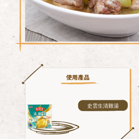
史雲生清雞湯