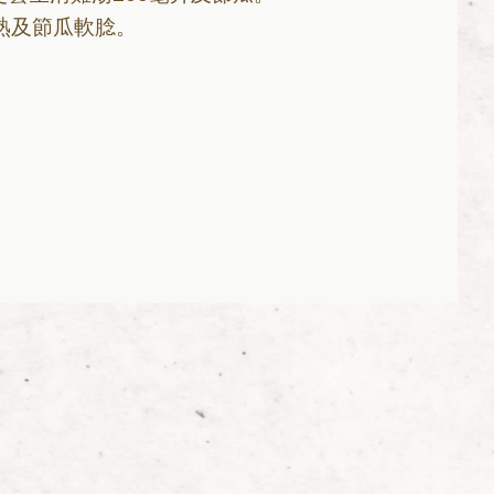
熟及節瓜軟腍。