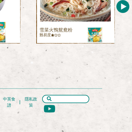
雪菜火鴨鴛鴦粉
難易度
中英食
隱私政
譜
策