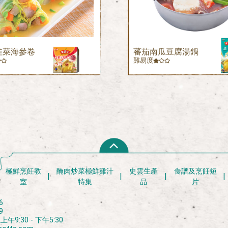
娃菜海參卷
蕃茄南瓜豆腐湯鍋
難易度
極鮮烹飪教
醃肉炒菜極鮮雞汁
史雲生產
食譜及烹飪短
室
特集
品
片
6
9
9:30 - 下午5:30