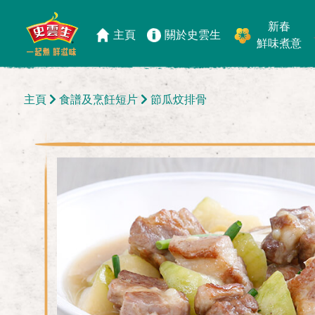
新春
主頁
關於史雲生
鮮味煮意
主頁
食譜及烹飪短片
節瓜炆排骨