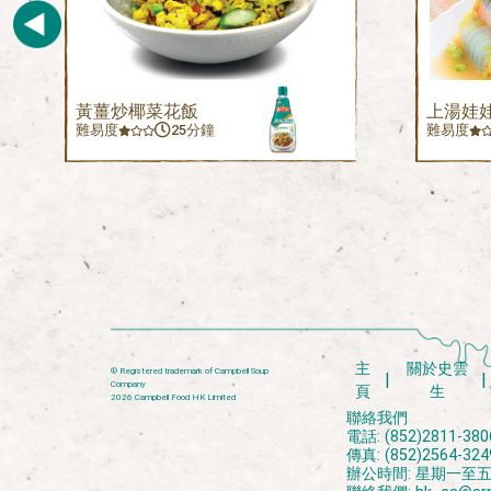
黃薑炒椰菜花飯
上湯娃
難易度
25分鐘
難易度
主
關於史雲
® Registered trademark of Campbell Soup
Company
頁
生
2026 Campbell Food HK Limited
聯絡我們
電話: (852)2811-380
傳真: (852)2564-324
辦公時間: 星期一至五上午