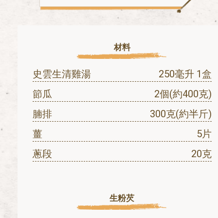
材料
史雲生清雞湯
250毫升 1盒
節瓜
2個(約400克)
腩排
300克(約半斤)
薑
5片
蔥段
20克
生粉芡