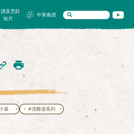
食譜及烹飪
中英食譜
短片
小菜
#清雞湯系列