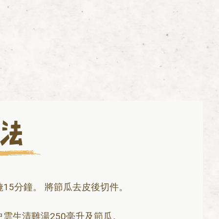
15分鐘。 將節瓜去皮後切件。
。
雲生清雞湯250毫升及節瓜。