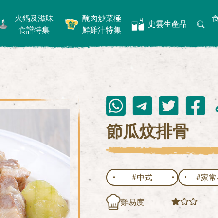
火鍋及滋味
醃肉炒菜極
史雲生產品
食譜特集
鮮雞汁特集
節瓜炆排骨
#中式
#家常
難易度