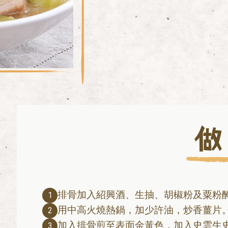
排骨加入紹興酒、生抽、胡椒粉及粟粉醃
1
用中高火燒熱鍋，加少許油，炒香薑片
2
加入排骨煎至表面金黃色，加入史雲生史
3