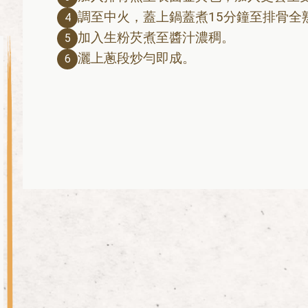
調至中火，蓋上鍋蓋煮15分鐘至排骨全
4
加入生粉芡煮至醬汁濃稠。
5
灑上蔥段炒勻即成。
6