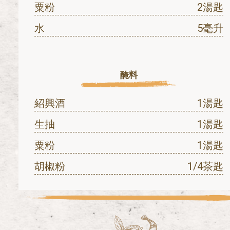
粟粉
2湯匙
水
5毫升
醃料
紹興酒
1湯匙
生抽
1湯匙
粟粉
1湯匙
胡椒粉
1/4茶匙