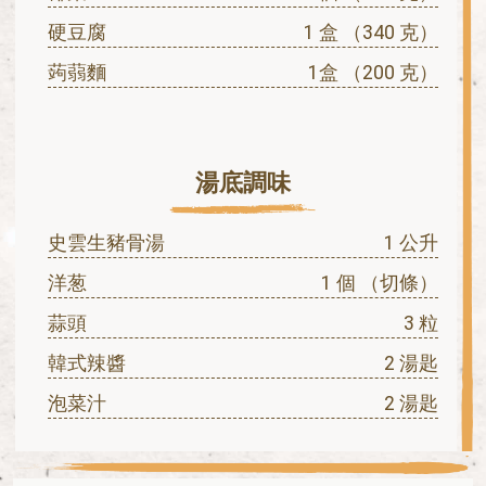
硬豆腐
1 盒 （340 克）
蒟蒻麵
1盒 （200 克）
湯底調味
史雲生豬骨湯
1 公升
洋葱
1 個 （切條）
蒜頭
3 粒
韓式辣醬
2 湯匙
泡菜汁
2 湯匙