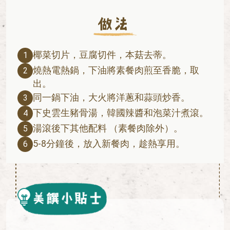
椰菜切片，豆腐切件，本菇去蒂。
1
燒熱電熱鍋，下油將素餐肉煎至香脆，取
2
出。
同一鍋下油，大火將洋蔥和蒜頭炒香。
3
下史雲生豬骨湯，韓國辣醬和泡菜汁煮滾。
4
湯滾後下其他配料 （素餐肉除外）。
5
5-8分鐘後，放入新餐肉，趁熱享用。
6