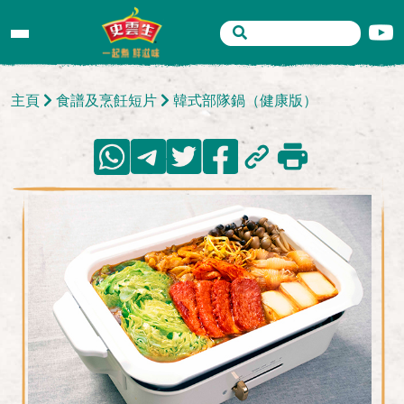
主頁
食譜及烹飪短片
韓式部隊鍋（健康版）