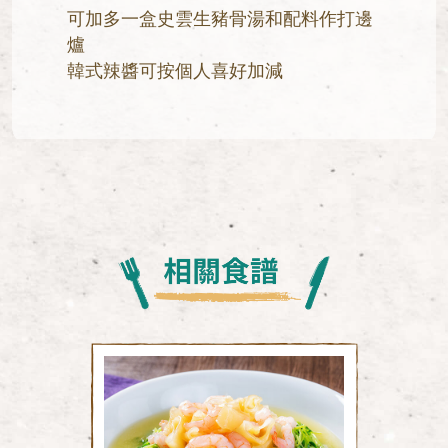
可加多一盒史雲生豬骨湯和配料作打邊
爐
韓式辣醬可按個人喜好加減