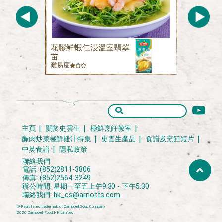
花膠鮮蝦仁浸溫室翡翠
苗
難易度
主頁
關於史雲生
極鮮烹飪教室
醃肉炒菜極鮮雞汁特集
史雲生產品
食譜及烹飪短片
中英食譜
隱私政策
聯絡我們
電話: (852)2811-3806
傳真: (852)2564-3249
辦公時間: 星期一至五上午9:30 - 下午5:30
聯絡我們:
hk_cs@arnotts.com
® Registered trademark of Campbell Soup Company
2026 Campbell Food HK Limited