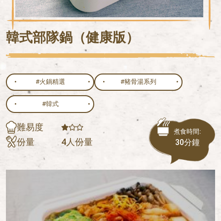
韓式部隊鍋（健康版）
#火鍋精選
#豬骨湯系列
#韓式
難易度
煮食時間:
份量
4人份量
30分鐘