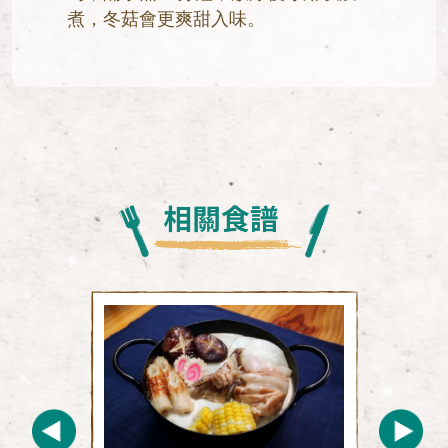
煮，冬菇會更爽甜入味。