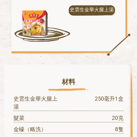
史雲生金華火腿上湯
材料
史雲生金華火腿上
250毫升1盒
湯
髮菜
20克
金蠔（略洗）
8隻