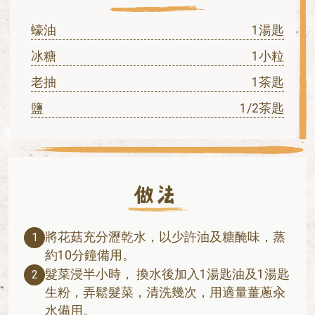
蠔油
1湯匙
冰糖
1小粒
老抽
1茶匙
鹽
1/2茶匙
將花菇充分瀝乾水，以少許油及糖醃味，蒸
1
約10分鐘備用。
髮菜浸半小時， 換水後加入1湯匙油及1湯匙
2
生粉，弄鬆髮菜，清洗幾次，用適量薑蔥汆
水備用。