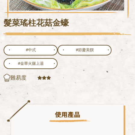
髮菜瑤柱花菇金蠔
#中式
#節慶美饌
#金華火腿上湯
難易度