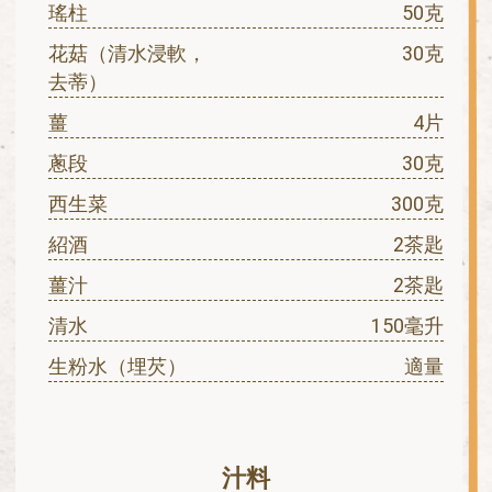
瑤柱
50克
花菇（清水浸軟，
30克
去蒂）
薑
4片
蔥段
30克
西生菜
300克
紹酒
2茶匙
薑汁
2茶匙
清水
150毫升
生粉水（埋芡）
適量
汁料