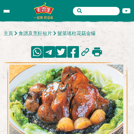
主頁
食譜及烹飪短片
髮菜瑤柱花菇金蠔