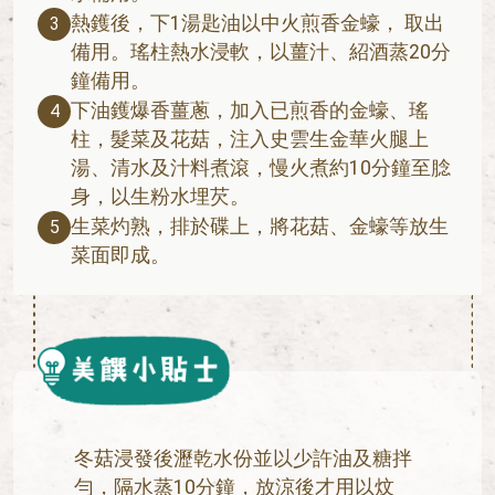
熱鑊後，下1湯匙油以中火煎香金蠔， 取出
3
備用。瑤柱熱水浸軟，以薑汁、紹酒蒸20分
鐘備用。
下油鑊爆香薑蔥，加入已煎香的金蠔、瑤
4
柱，髮菜及花菇，注入史雲生金華火腿上
湯、清水及汁料煮滾，慢火煮約10分鐘至腍
身，以生粉水埋芡。
生菜灼熟，排於碟上，將花菇、金蠔等放生
5
菜面即成。
冬菇浸發後瀝乾水份並以少許油及糖拌
勻，隔水蒸10分鐘，放涼後才用以炆