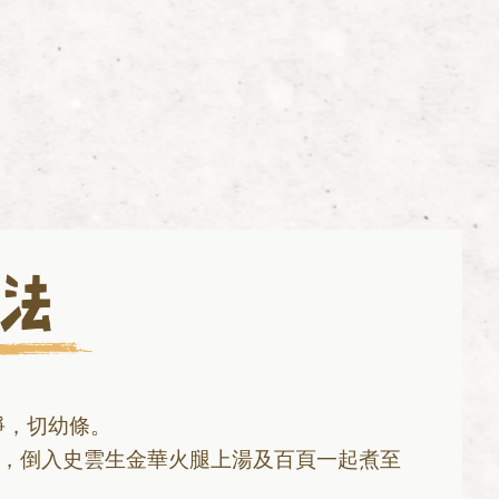
淨，切幼條。
炒，倒入史雲生金華火腿上湯及百頁一起煮至