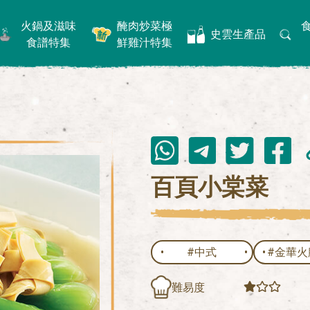
火鍋及滋味
醃肉炒菜極
史雲生產品
食譜特集
鮮雞汁特集
百頁小棠菜
#中式
#金華火
難易度