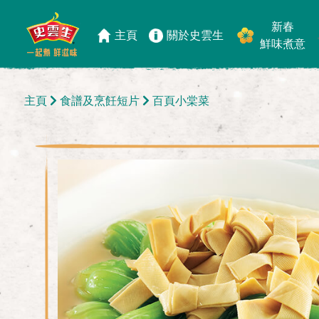
新春
主頁
關於史雲生
鮮味煮意
主頁
食譜及烹飪短片
百頁小棠菜