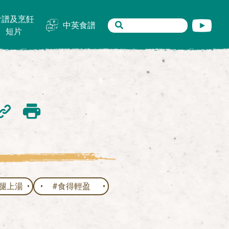
食譜及烹飪
中英食譜
短片
腿上湯
#食得輕盈