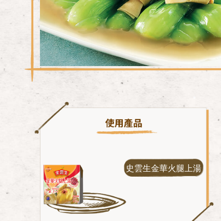
史雲生金華火腿上湯