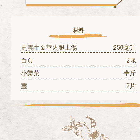
材料
史雲生金華火腿上湯
250毫升
百頁
2塊
小棠菜
半斤
薑
2片