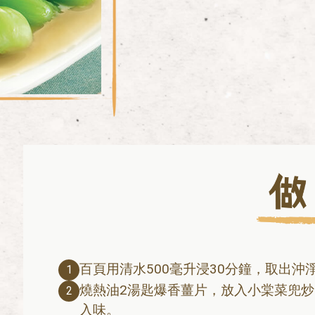
百頁用清水500毫升浸30分鐘，取出沖
1
燒熱油2湯匙爆香薑片，放入小棠菜兜
2
入味。