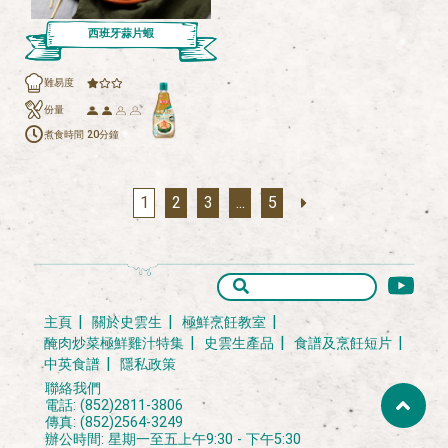
西班牙蒜片蝦
難易度
份量
煮食時間
20分鐘
1
2
3
...
5
主頁
關於史雲生
極鮮烹飪教室
醃肉炒菜極鮮雞汁特集
史雲生產品
食譜及烹飪短片
中英食譜
隱私政策
聯絡我們
電話: (852)2811-3806
傳真: (852)2564-3249
辦公時間: 星期一至五上午9:30 - 下午5:30