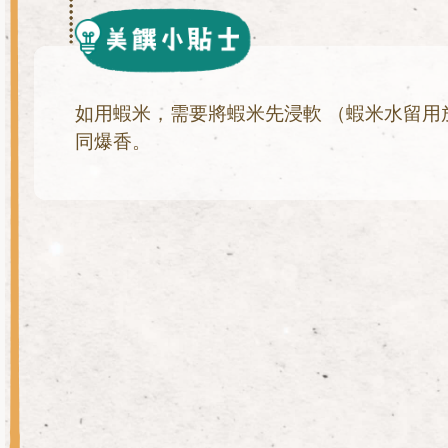
如用蝦米，需要將蝦米先浸軟 （蝦米水留用
同爆香。