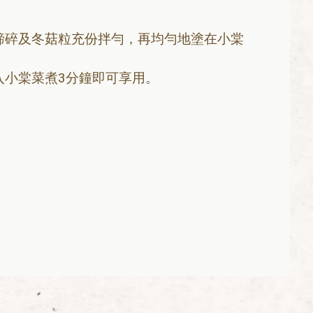
蹄碎及冬菇粒充份拌勻，再均勻地塗在小棠
入小棠菜煮3分鐘即可享用。