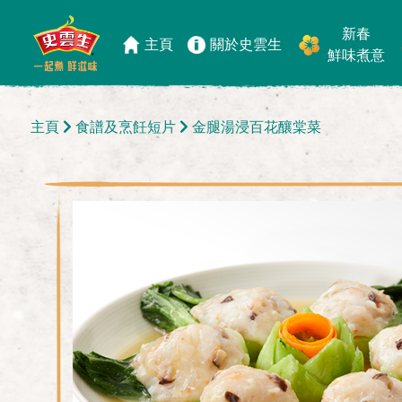
新春
主頁
關於史雲生
鮮味煮意
主頁
食譜及烹飪短片
金腿湯浸百花釀棠菜