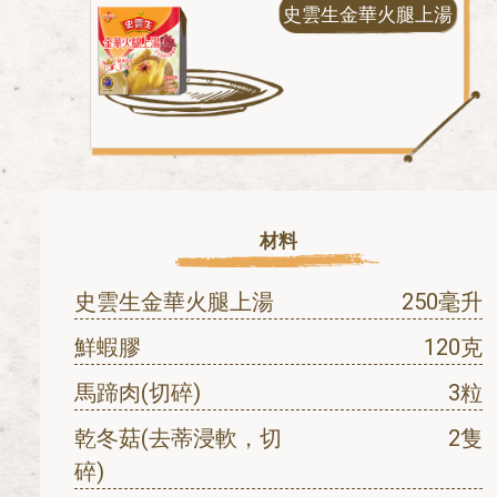
史雲生金華火腿上湯
材料
史雲生金華火腿上湯
250毫升
鮮蝦膠
120克
馬蹄肉(切碎)
3粒
乾冬菇(去蒂浸軟，切
2隻
碎)