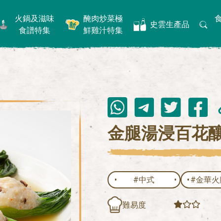
火鍋及滋味
醃肉炒菜極
史雲生產品
食譜特集
鮮雞汁特集
金腿湯浸百花
#中式
#金華火
難易度