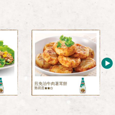
煎免治牛肉薯茸餅
難易度