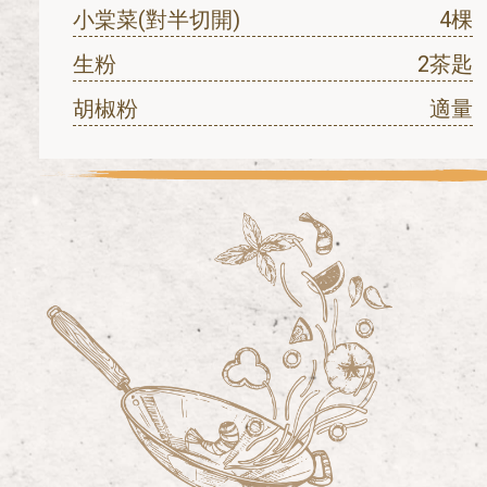
小棠菜(對半切開)
4棵
生粉
2茶匙
胡椒粉
適量