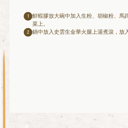
鮮蝦膠放大碗中加入生粉、胡椒粉、馬
1
菜上。
鍋中放入史雲生金華火腿上湯煮滾，放
2