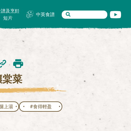
食譜及烹飪
中英食譜
短片
釀棠菜
腿上湯
#食得輕盈