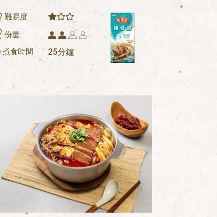
難易度
份量
25分鐘
煮食時間