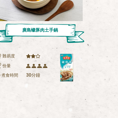
廣島蠔豚肉土手鍋
難易度
份量
30分鐘
煮食時間