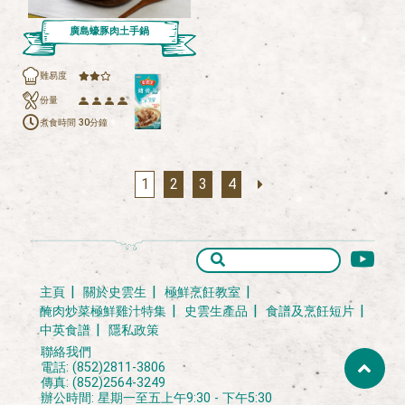
廣島蠔豚肉土手鍋
難易度
份量
煮食時間
30分鐘
1
2
3
4
主頁
關於史雲生
極鮮烹飪教室
醃肉炒菜極鮮雞汁特集
史雲生產品
食譜及烹飪短片
中英食譜
隱私政策
聯絡我們
電話: (852)2811-3806
傳真: (852)2564-3249
辦公時間: 星期一至五上午9:30 - 下午5:30