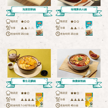
泡菜部隊鍋
味噌豚肉火鍋
難易度
難易度
份量
份量
煮食時間
25分鐘
煮食時間
25分鐘
養生花膠鍋
御膳麻辣鍋
難易度
難易度
份量
份量
煮食時間
1小時
15分鐘
煮食時間
45分鐘