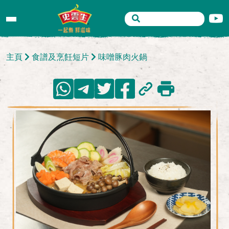
主頁
食譜及烹飪短片
味噌豚肉火鍋