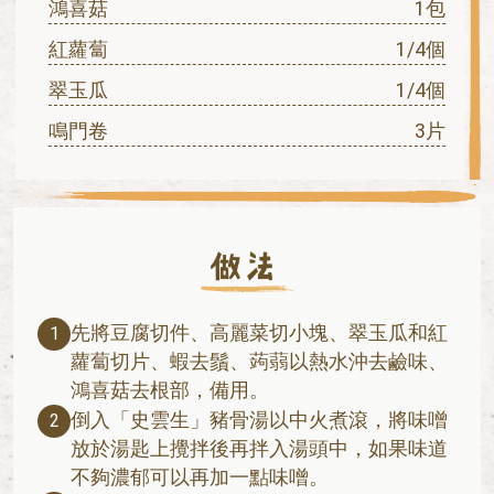
鴻喜菇
1包
紅蘿蔔
1/4個
翠玉瓜
1/4個
鳴門卷
3片
先將⾖腐切件、⾼麗菜切⼩塊、翠玉瓜和紅
1
蘿蔔切⽚、蝦去鬚、蒟蒻以熱⽔沖去鹼味、
鴻喜菇去根部，備⽤。
倒入「史雲⽣」豬骨湯以中火煮滾，將味噌
2
放於湯匙上攪拌後再拌入湯頭中，如果味道
不夠濃郁可以再加⼀點味噌。