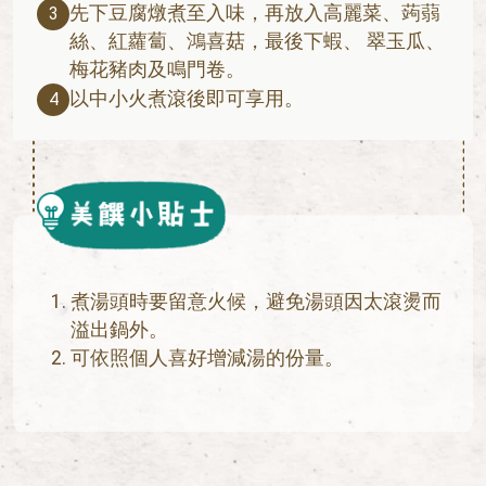
先下⾖腐燉煮⾄入味，再放入⾼麗菜、蒟蒻
3
絲、紅蘿蔔、鴻喜菇，最後下蝦、 翠玉瓜、
梅花豬⾁及鳴門卷。
以中⼩火煮滾後即可享用。
4
煮湯頭時要留意火候，避免湯頭因太滾燙而
溢出鍋外。
可依照個人喜好增減湯的份量。