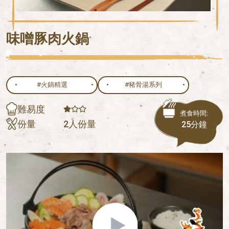
味噌豚肉火鍋
#火鍋精選
#豬骨湯系列
難易度
煮食時間:
份量
2人份量
25分鐘