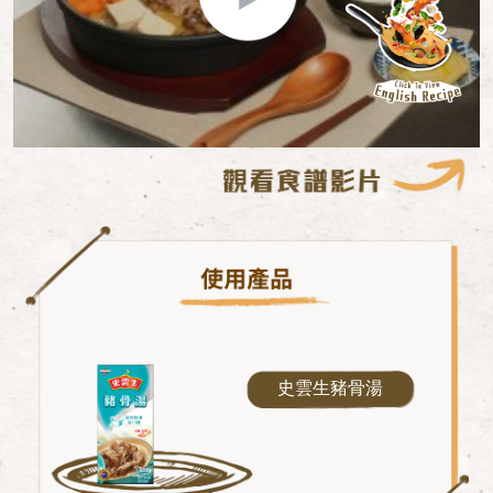
史雲⽣豬骨湯