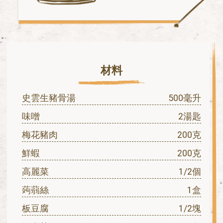
材料
史雲⽣豬骨湯
500毫升
味噌
2湯匙
梅花豬⾁
200克
鮮蝦
200克
⾼麗菜
1/2個
蒟蒻絲
1盒
板⾖腐
1/2塊